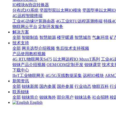
IO模块&协议转换器
分布式I/O系统
坚固型双以太网IO模块
坚固型单以太网IO模块
4G远程智能终端
工业4G边缘计算路由器
4G工业RTU远程遥测终端
特殊4
物联网云平台
定制开发服务
解决方案
全部
智能制造
智慧能源
楼宇暖通
智慧城市
气象环境
矿
技术支持
全部
网关选型介绍视频
售后技术支持视频
产品使用教程视频
4G RTU物联网关S475
以太网远程IO MxxxT系列
工业4G
钡铼产品介绍视频
OEM/ODM定制开发
钡铼课堂
技术支
下载中心
IIoT工业物联网关
4G/5G无线数据采集
远程IO模块
AR
新闻资讯
全部
钡铼新闻
国内参展
国外参展
行业动态
物联百科
行
联系钡铼
全部
钡铼简介
钡铼海外
部分用户
钡铼法务
社会招聘
校
English