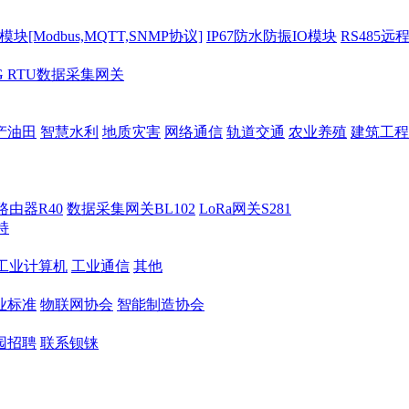
[Modbus,MQTT,SNMP协议]
IP67防水防振IO模块
RS485远
G RTU数据采集网关
产油田
智慧水利
地质灾害
网络通信
轨道交通
农业养殖
建筑工程
路由器R40
数据采集网关BL102
LoRa网关S281
持
M工业计算机
工业通信
其他
业标准
物联网协会
智能制造协会
园招聘
联系钡铼