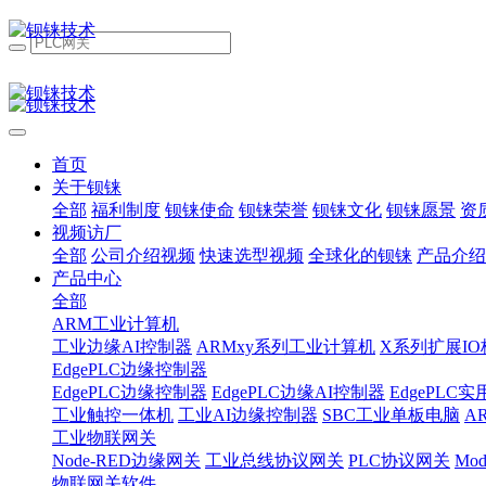
首页
关于钡铼
全部
福利制度
钡铼使命
钡铼荣誉
钡铼文化
钡铼愿景
资
视频访厂
全部
公司介绍视频
快速选型视频
全球化的钡铼
产品介绍
产品中心
全部
ARM工业计算机
工业边缘AI控制器
ARMxy系列工业计算机
X系列扩展IO
EdgePLC边缘控制器
EdgePLC边缘控制器
EdgePLC边缘AI控制器
EdgePLC
工业触控一体机
工业AI边缘控制器
SBC工业单板电脑
A
工业物联网关
Node-RED边缘网关
工业总线协议网关
PLC协议网关
Mo
物联网关软件