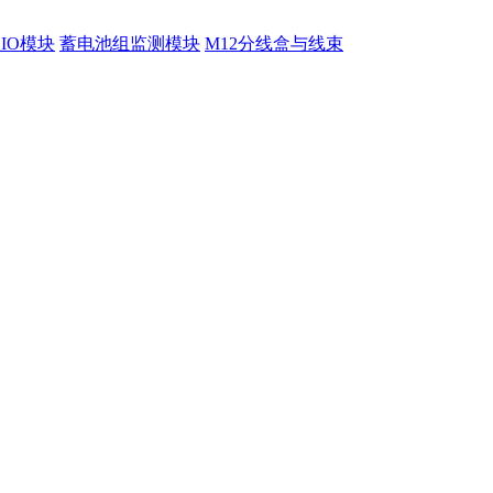
程IO模块
蓄电池组监测模块
M12分线盒与线束