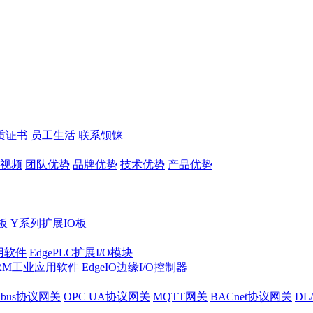
质证书
员工生活
联系钡铼
视频
团队优势
品牌优势
技术优势
产品优势
板
Y系列扩展IO板
实用软件
EdgePLC扩展I/O模块
RM工业应用软件
EdgeIO边缘I/O控制器
dbus协议网关
OPC UA协议网关
MQTT网关
BACnet协议网关
DL