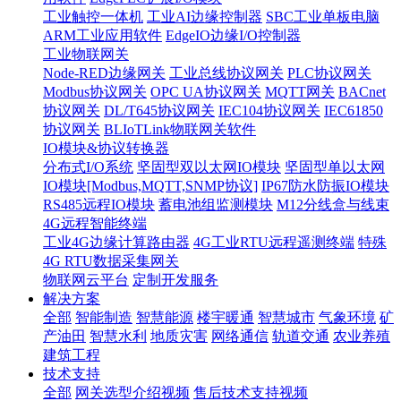
工业触控一体机
工业AI边缘控制器
SBC工业单板电脑
ARM工业应用软件
EdgeIO边缘I/O控制器
工业物联网关
Node-RED边缘网关
工业总线协议网关
PLC协议网关
Modbus协议网关
OPC UA协议网关
MQTT网关
BACnet
协议网关
DL/T645协议网关
IEC104协议网关
IEC61850
协议网关
BLIoTLink物联网关软件
IO模块&协议转换器
分布式I/O系统
坚固型双以太网IO模块
坚固型单以太网
IO模块[Modbus,MQTT,SNMP协议]
IP67防水防振IO模块
RS485远程IO模块
蓄电池组监测模块
M12分线盒与线束
4G远程智能终端
工业4G边缘计算路由器
4G工业RTU远程遥测终端
特殊
4G RTU数据采集网关
物联网云平台
定制开发服务
解决方案
全部
智能制造
智慧能源
楼宇暖通
智慧城市
气象环境
矿
产油田
智慧水利
地质灾害
网络通信
轨道交通
农业养殖
建筑工程
技术支持
全部
网关选型介绍视频
售后技术支持视频