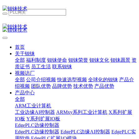
首页
关于钡铼
全部
福利制度
钡铼使命
钡铼荣誉
钡铼文化
钡铼愿景
资
质证书
员工生活
联系钡铼
视频访厂
全部
公司介绍视频
快速选型视频
全球化的钡铼
产品介
绍视频
团队优势
品牌优势
技术优势
产品优势
产品中心
全部
ARM工业计算机
工业边缘AI控制器
ARMxy系列工业计算机
X系列扩展
IO板
Y系列扩展IO板
EdgePLC边缘控制器
EdgePLC边缘控制器
EdgePLC边缘AI控制器
EdgePLC实
用软件
EdgePLC扩展I/O模块