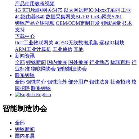
产品使用教程视频
4G RTU物联网关S475
以太网远程IO MxxxT系列
工业
4G路由器R40
数据采集网关BL102
LoRa网关S281
钡铼产品介绍视频
OEM/ODM定制开发
钡铼课堂
技术
支持
下载中心
IIoT工业物联网关
4G/5G无线数据采集
远程IO模块
ARM工业计算机
工业通信
其他
新闻资讯
全部
钡铼新闻
国内参展
国外参展
行业动态
物联百科
行
业标准
物联网协会
智能制造协会
联系钡铼
全部
钡铼简介
钡铼海外
部分用户
钡铼法务
社会招聘
校
园招聘
联系钡铼
English
智能制造协会
全部
钡铼新闻
国内参展