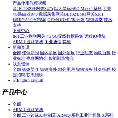
产品使用教程视频
4G RTU物联网关S475
以太网远程IO MxxxT系列
工业
4G路由器R40
数据采集网关BL102
LoRa网关S281
钡铼产品介绍视频
OEM/ODM定制开发
钡铼课堂
技术
支持
下载中心
IIoT工业物联网关
4G/5G无线数据采集
远程IO模块
ARM工业计算机
工业通信
其他
新闻资讯
全部
钡铼新闻
国内参展
国外参展
行业动态
物联百科
行
业标准
物联网协会
智能制造协会
联系钡铼
全部
钡铼简介
钡铼海外
部分用户
钡铼法务
社会招聘
校
园招聘
联系钡铼
English
产品中心
全部
ARM工业计算机
全部
工业边缘AI控制器
ARMxy系列工业计算机
X系列