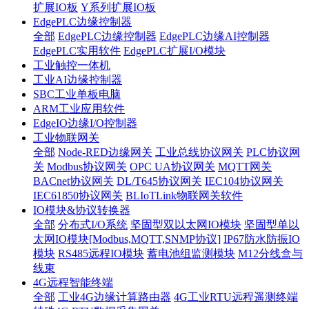
扩展IO板
Y系列扩展IO板
EdgePLC边缘控制器
全部
EdgePLC边缘控制器
EdgePLC边缘AI控制器
EdgePLC实用软件
EdgePLC扩展I/O模块
工业触控一体机
工业AI边缘控制器
SBC工业单板电脑
ARM工业应用软件
EdgeIO边缘I/O控制器
工业物联网关
全部
Node-RED边缘网关
工业总线协议网关
PLC协议网
关
Modbus协议网关
OPC UA协议网关
MQTT网关
BACnet协议网关
DL/T645协议网关
IEC104协议网关
IEC61850协议网关
BLIoTLink物联网关软件
IO模块&协议转换器
全部
分布式I/O系统
坚固型双以太网IO模块
坚固型单以
太网IO模块[Modbus,MQTT,SNMP协议]
IP67防水防振IO
模块
RS485远程IO模块
蓄电池组监测模块
M12分线盒与
线束
4G远程智能终端
全部
工业4G边缘计算路由器
4G工业RTU远程遥测终端