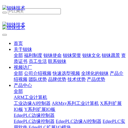
首页
关于钡铼
全部
福利制度
钡铼使命
钡铼荣誉
钡铼文化
钡铼愿景
资
质证书
员工生活
联系钡铼
视频访厂
全部
公司介绍视频
快速选型视频
全球化的钡铼
产品介
绍视频
团队优势
品牌优势
技术优势
产品优势
产品中心
全部
ARM工业计算机
工业边缘AI控制器
ARMxy系列工业计算机
X系列扩展
IO板
Y系列扩展IO板
EdgePLC边缘控制器
EdgePLC边缘控制器
EdgePLC边缘AI控制器
EdgePLC实
用软件
EdgePLC扩展I/O模块