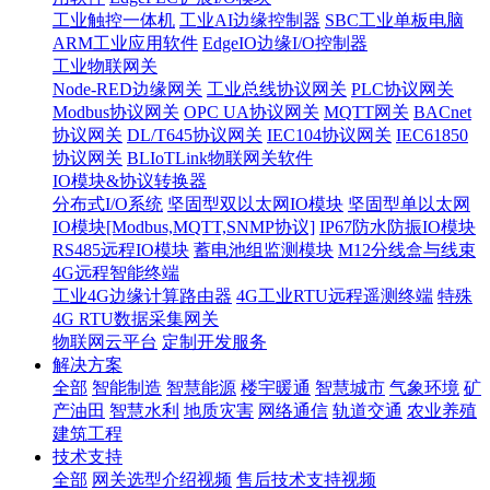
工业触控一体机
工业AI边缘控制器
SBC工业单板电脑
ARM工业应用软件
EdgeIO边缘I/O控制器
工业物联网关
Node-RED边缘网关
工业总线协议网关
PLC协议网关
Modbus协议网关
OPC UA协议网关
MQTT网关
BACnet
协议网关
DL/T645协议网关
IEC104协议网关
IEC61850
协议网关
BLIoTLink物联网关软件
IO模块&协议转换器
分布式I/O系统
坚固型双以太网IO模块
坚固型单以太网
IO模块[Modbus,MQTT,SNMP协议]
IP67防水防振IO模块
RS485远程IO模块
蓄电池组监测模块
M12分线盒与线束
4G远程智能终端
工业4G边缘计算路由器
4G工业RTU远程遥测终端
特殊
4G RTU数据采集网关
物联网云平台
定制开发服务
解决方案
全部
智能制造
智慧能源
楼宇暖通
智慧城市
气象环境
矿
产油田
智慧水利
地质灾害
网络通信
轨道交通
农业养殖
建筑工程
技术支持
全部
网关选型介绍视频
售后技术支持视频