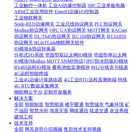
工业触控一体机
工业AI边缘控制器
SBC工业单板电脑
ARM工业应用软件
EdgeIO边缘I/O控制器
工业物联网关
Node-RED边缘网关
工业总线协议网关
PLC协议网关
Modbus协议网关
OPC UA协议网关
MQTT网关
BACnet
协议网关
DL/T645协议网关
IEC104协议网关
IEC61850
协议网关
BLIoTLink物联网关软件
IO模块&协议转换器
分布式I/O系统
坚固型双以太网IO模块
坚固型单以太网
IO模块[Modbus,MQTT,SNMP协议]
IP67防水防振IO模块
RS485远程IO模块
蓄电池组监测模块
M12分线盒与线束
4G远程智能终端
工业4G边缘计算路由器
4G工业RTU远程遥测终端
特殊
4G RTU数据采集网关
物联网云平台
定制开发服务
解决方案
全部
智能制造
智慧能源
楼宇暖通
智慧城市
气象环境
矿
产油田
智慧水利
地质灾害
网络通信
轨道交通
农业养殖
建筑工程
技术支持
全部
网关选型介绍视频
售后技术支持视频