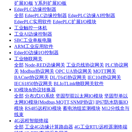
扩展IO板
Y系列扩展IO板
EdgePLC边缘控制器
全部
EdgePLC边缘控制器
EdgePLC边缘AI控制器
EdgePLC实用软件
EdgePLC扩展I/O模块
工业触控一体机
工业AI边缘控制器
SBC工业单板电脑
ARM工业应用软件
EdgeIO边缘I/O控制器
工业物联网关
全部
Node-RED边缘网关
工业总线协议网关
PLC协议网
关
Modbus协议网关
OPC UA协议网关
MQTT网关
BACnet协议网关
DL/T645协议网关
IEC104协议网关
IEC61850协议网关
BLIoTLink物联网关软件
IO模块&协议转换器
全部
分布式I/O系统
坚固型双以太网IO模块
坚固型单以
太网IO模块[Modbus,MQTT,SNMP协议]
IP67防水防振IO
模块
RS485远程IO模块
蓄电池组监测模块
M12分线盒与
线束
4G远程智能终端
全部
工业4G边缘计算路由器
4G工业RTU远程遥测终端