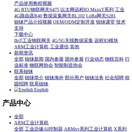
产品使用教程视频
4G RTU物联网关S475
以太网远程IO MxxxT系列
工业
4G路由器R40
数据采集网关BL102
LoRa网关S281
钡铼产品介绍视频
OEM/ODM定制开发
钡铼课堂
技术
支持
下载中心
IIoT工业物联网关
4G/5G无线数据采集
远程IO模块
ARM工业计算机
工业通信
其他
新闻资讯
全部
钡铼新闻
国内参展
国外参展
行业动态
物联百科
行
业标准
物联网协会
智能制造协会
联系钡铼
全部
钡铼简介
钡铼海外
部分用户
钡铼法务
社会招聘
校
园招聘
联系钡铼
English
产品中心
全部
ARM工业计算机
全部
工业边缘AI控制器
ARMxy系列工业计算机
X系列