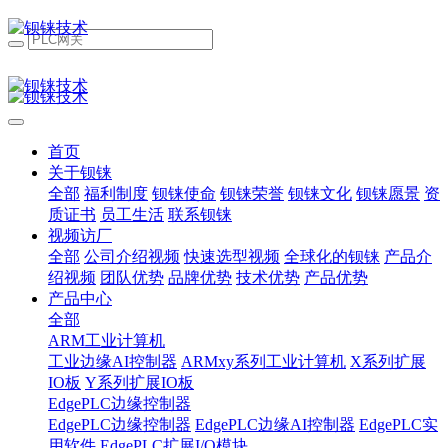
首页
关于钡铼
全部
福利制度
钡铼使命
钡铼荣誉
钡铼文化
钡铼愿景
资
质证书
员工生活
联系钡铼
视频访厂
全部
公司介绍视频
快速选型视频
全球化的钡铼
产品介
绍视频
团队优势
品牌优势
技术优势
产品优势
产品中心
全部
ARM工业计算机
工业边缘AI控制器
ARMxy系列工业计算机
X系列扩展
IO板
Y系列扩展IO板
EdgePLC边缘控制器
EdgePLC边缘控制器
EdgePLC边缘AI控制器
EdgePLC实
用软件
EdgePLC扩展I/O模块