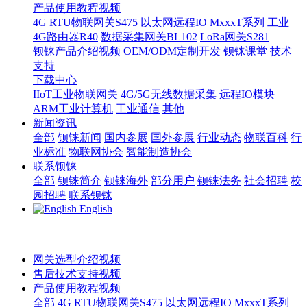
产品使用教程视频
4G RTU物联网关S475
以太网远程IO MxxxT系列
工业
4G路由器R40
数据采集网关BL102
LoRa网关S281
钡铼产品介绍视频
OEM/ODM定制开发
钡铼课堂
技术
支持
下载中心
IIoT工业物联网关
4G/5G无线数据采集
远程IO模块
ARM工业计算机
工业通信
其他
新闻资讯
全部
钡铼新闻
国内参展
国外参展
行业动态
物联百科
行
业标准
物联网协会
智能制造协会
联系钡铼
全部
钡铼简介
钡铼海外
部分用户
钡铼法务
社会招聘
校
园招聘
联系钡铼
English
网关选型介绍视频
售后技术支持视频
产品使用教程视频
全部
4G RTU物联网关S475
以太网远程IO MxxxT系列