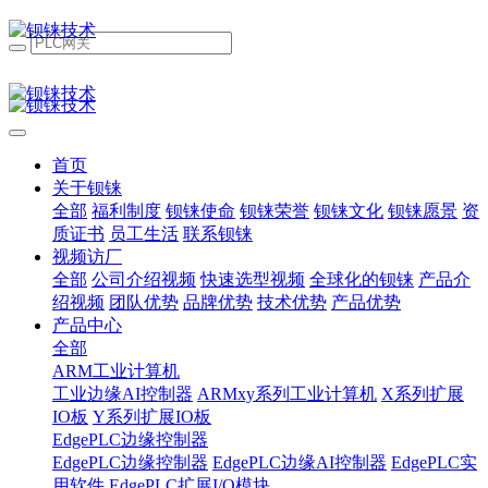
首页
关于钡铼
全部
福利制度
钡铼使命
钡铼荣誉
钡铼文化
钡铼愿景
资
质证书
员工生活
联系钡铼
视频访厂
全部
公司介绍视频
快速选型视频
全球化的钡铼
产品介
绍视频
团队优势
品牌优势
技术优势
产品优势
产品中心
全部
ARM工业计算机
工业边缘AI控制器
ARMxy系列工业计算机
X系列扩展
IO板
Y系列扩展IO板
EdgePLC边缘控制器
EdgePLC边缘控制器
EdgePLC边缘AI控制器
EdgePLC实
用软件
EdgePLC扩展I/O模块