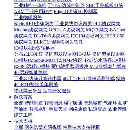
工业触控一体机
工业AI边缘控制器
SBC工业单板电脑
ARM工业应用软件
EdgeIO边缘I/O控制器
工业物联网关
Node-RED边缘网关
工业总线协议网关
PLC协议网关
Modbus协议网关
OPC UA协议网关
MQTT网关
BACnet
协议网关
DL/T645协议网关
IEC104协议网关
IEC61850
协议网关
BLIoTLink物联网关软件
IO模块&协议转换器
分布式I/O系统
坚固型双以太网IO模块
坚固型单以太网
IO模块[Modbus,MQTT,SNMP协议]
IP67防水防振IO模块
RS485远程IO模块
蓄电池组监测模块
M12分线盒与线束
4G远程智能终端
工业4G边缘计算路由器
4G工业RTU远程遥测终端
特殊
4G RTU数据采集网关
物联网云平台
定制开发服务
解决方案
全部
智能制造
智慧能源
楼宇暖通
智慧城市
气象环境
矿
产油田
智慧水利
地质灾害
网络通信
轨道交通
农业养殖
建筑工程
技术支持
全部
网关选型介绍视频
售后技术支持视频