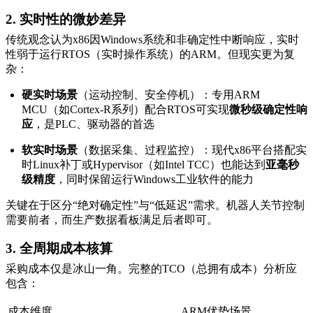
2. 实时性的微妙差异
传统观念认为x86因Windows系统和非确定性中断响应，实时
性弱于运行RTOS（实时操作系统）的ARM。但现实更为复
杂：
硬实时场景
（运动控制、安全停机）：专用ARM
MCU（如Cortex-R系列）配合RTOS可实现
微秒级确定性响
应
，是PLC、驱动器的首选
软实时场景
（数据采集、过程监控）：现代x86平台搭配实
时Linux补丁或Hypervisor（如Intel TCC）也能达到
亚毫秒
级精度
，同时保留运行Windows工业软件的能力
关键在于区分“绝对确定性”与“低延迟”需求。机器人关节控制
需要前者，而生产数据看板满足后者即可。
3. 全周期成本核算
采购成本仅是冰山一角。完整的TCO（总拥有成本）分析应
包含：
成本维度
ARM优势场景