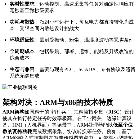
实时性要求
：运动控制、高速采集等任务对确定性响应有
毫秒甚至微秒级要求
功耗与散热
：7x24小时运行下，每瓦电力都直接转化为成
本；受限空间内散热设计挑战大
环境适应性
：需耐受振动、粉尘、温湿度波动等恶劣条件
全周期成本
：包括采购、部署、运维、能耗及升级改造的
综合成本
生态与兼容
：需要与现有PLC、SCADA、专有协议及遗留
系统无缝集成
架构对决：ARM与x86的技术特质
ARM架构
如同精干的“特种兵”，其精简指令集（RISC）设计
使其在执行特定任务时效率极高。在工业网关、边缘计算设
备、HMI（人机界面）等场景中，ARM处理器能以
低至个位
数的瓦特功耗
完成数据采集、协议转换等任务。例如，基于
ARM的嵌入式控制器在智能传感器节点中，可依靠小型散热