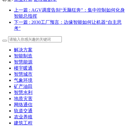
上一篇
: AGV调度告别“无脑狂奔”：集中控制如何化身
智能总指挥
下一篇
: 2030工厂预言：边缘智能如何让机器“自主思
考”
解决方案
智能制造
智慧能源
楼宇暖通
智慧城市
气象环境
矿产油田
智慧水利
地质灾害
网络通信
轨道交通
农业养殖
建筑工程