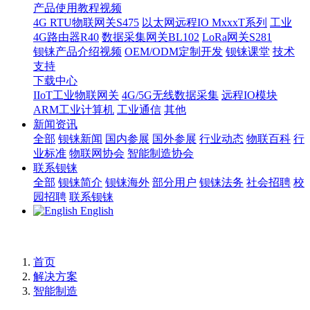
产品使用教程视频
4G RTU物联网关S475
以太网远程IO MxxxT系列
工业
4G路由器R40
数据采集网关BL102
LoRa网关S281
钡铼产品介绍视频
OEM/ODM定制开发
钡铼课堂
技术
支持
下载中心
IIoT工业物联网关
4G/5G无线数据采集
远程IO模块
ARM工业计算机
工业通信
其他
新闻资讯
全部
钡铼新闻
国内参展
国外参展
行业动态
物联百科
行
业标准
物联网协会
智能制造协会
联系钡铼
全部
钡铼简介
钡铼海外
部分用户
钡铼法务
社会招聘
校
园招聘
联系钡铼
English
首页
解决方案
智能制造