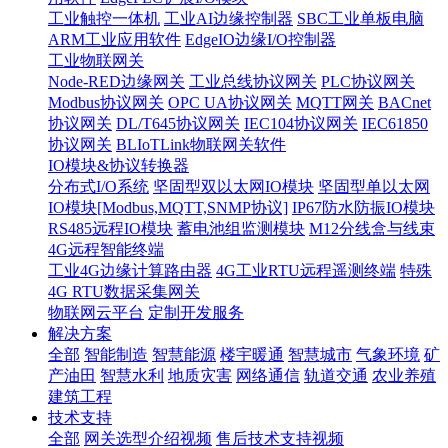
工业触控一体机
工业AI边缘控制器
SBC工业单板电脑
ARM工业应用软件
EdgeIO边缘I/O控制器
工业物联网关
Node-RED边缘网关
工业总线协议网关
PLC协议网关
Modbus协议网关
OPC UA协议网关
MQTT网关
BACnet
协议网关
DL/T645协议网关
IEC104协议网关
IEC61850
协议网关
BLIoTLink物联网关软件
IO模块&协议转换器
分布式I/O系统
坚固型双以太网IO模块
坚固型单以太网
IO模块[Modbus,MQTT,SNMP协议]
IP67防水防振IO模块
RS485远程IO模块
蓄电池组监测模块
M12分线盒与线束
4G远程智能终端
工业4G边缘计算路由器
4G工业RTU远程遥测终端
特殊
4G RTU数据采集网关
物联网云平台
定制开发服务
解决方案
全部
智能制造
智慧能源
楼宇暖通
智慧城市
气象环境
矿
产油田
智慧水利
地质灾害
网络通信
轨道交通
农业养殖
建筑工程
技术支持
全部
网关选型介绍视频
售后技术支持视频