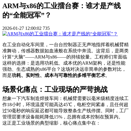
ARM与x86的工业擂台赛：谁才是产线
的“全能冠军”？
2026-01-27 12:00:02
735
在工业自动化车间里，一台台控制器正无声地指挥着机械臂精
准舞动，传感器数据如血液般在系统中奔流。这背后，是两类
计算“大脑”——ARM与x86——的持续较量。工程师们常面临
这样的选择：是选用功耗低、成本优的ARM架构，还是性能
强劲、生态成熟的x86平台？这场对决远非简单的参数对比，
而是
功耗、实时性、成本与可靠性的多维平衡艺术
。
场景化痛点：工业现场的严苛挑战
想象一下汽车制造焊接车间：机械臂需要以毫米级精度连续工
作18小时，环境温度可能高达45℃，电柜空间紧凑，且任何超
过50毫秒的响应延迟都可能导致整条生产线停摆。同时，工厂
管理层要求设备能耗降低15%，总拥有成本控制在预算内。
这正是工业场景的典型缩影，核心痛点集中在：