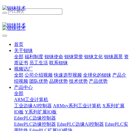
首页
关于钡铼
全部
福利制度
钡铼使命
钡铼荣誉
钡铼文化
钡铼愿景
资
质证书
员工生活
联系钡铼
视频访厂
全部
公司介绍视频
快速选型视频
全球化的钡铼
产品介
绍视频
团队优势
品牌优势
技术优势
产品优势
产品中心
全部
ARM工业计算机
工业边缘AI控制器
ARMxy系列工业计算机
X系列扩展
IO板
Y系列扩展IO板
EdgePLC边缘控制器
EdgePLC边缘控制器
EdgePLC边缘AI控制器
EdgePLC实
用软件
EdgePLC扩展I/O模块