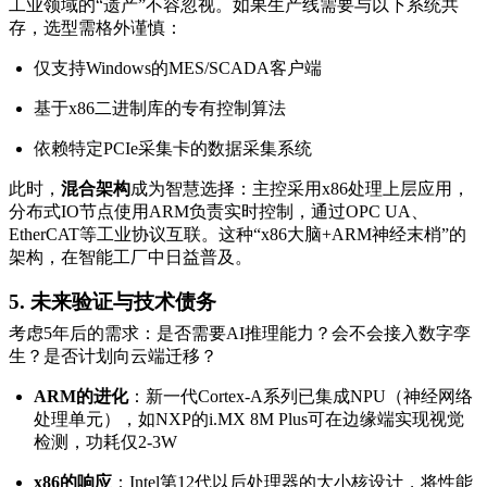
工业领域的“遗产”不容忽视。如果生产线需要与以下系统共
存，选型需格外谨慎：
仅支持Windows的MES/SCADA客户端
基于x86二进制库的专有控制算法
依赖特定PCIe采集卡的数据采集系统
此时，
混合架构
成为智慧选择：主控采用x86处理上层应用，
分布式IO节点使用ARM负责实时控制，通过OPC UA、
EtherCAT等工业协议互联。这种“x86大脑+ARM神经末梢”的
架构，在智能工厂中日益普及。
5. 未来验证与技术债务
考虑5年后的需求：是否需要AI推理能力？会不会接入数字孪
生？是否计划向云端迁移？
ARM的进化
：新一代Cortex-A系列已集成NPU（神经网络
处理单元），如NXP的i.MX 8M Plus可在边缘端实现视觉
检测，功耗仅2-3W
x86的响应
：Intel第12代以后处理器的大小核设计，将性能