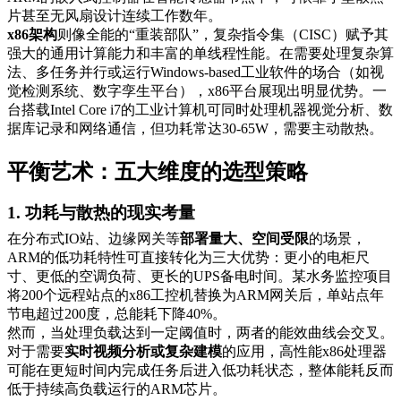
片甚至无风扇设计连续工作数年。
x86架构
则像全能的“重装部队”，复杂指令集（CISC）赋予其
强大的通用计算能力和丰富的单线程性能。在需要处理复杂算
法、多任务并行或运行Windows-based工业软件的场合（如视
觉检测系统、数字孪生平台），x86平台展现出明显优势。一
台搭载Intel Core i7的工业计算机可同时处理机器视觉分析、数
据库记录和网络通信，但功耗常达30-65W，需要主动散热。
平衡艺术：五大维度的选型策略
1. 功耗与散热的现实考量
在分布式IO站、边缘网关等
部署量大、空间受限
的场景，
ARM的低功耗特性可直接转化为三大优势：更小的电柜尺
寸、更低的空调负荷、更长的UPS备电时间。某水务监控项目
将200个远程站点的x86工控机替换为ARM网关后，单站点年
节电超过200度，总能耗下降40%。
然而，当处理负载达到一定阈值时，两者的能效曲线会交叉。
对于需要
实时视频分析或复杂建模
的应用，高性能x86处理器
可能在更短时间内完成任务后进入低功耗状态，整体能耗反而
低于持续高负载运行的ARM芯片。