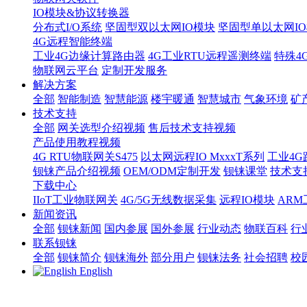
IO模块&协议转换器
分布式I/O系统
坚固型双以太网IO模块
坚固型单以太网IO模块
4G远程智能终端
工业4G边缘计算路由器
4G工业RTU远程遥测终端
特殊4
物联网云平台
定制开发服务
解决方案
全部
智能制造
智慧能源
楼宇暖通
智慧城市
气象环境
矿
技术支持
全部
网关选型介绍视频
售后技术支持视频
产品使用教程视频
4G RTU物联网关S475
以太网远程IO MxxxT系列
工业4G
钡铼产品介绍视频
OEM/ODM定制开发
钡铼课堂
技术支
下载中心
IIoT工业物联网关
4G/5G无线数据采集
远程IO模块
AR
新闻资讯
全部
钡铼新闻
国内参展
国外参展
行业动态
物联百科
行
联系钡铼
全部
钡铼简介
钡铼海外
部分用户
钡铼法务
社会招聘
校
English