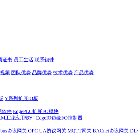
质证书
员工生活
联系钡铼
视频
团队优势
品牌优势
技术优势
产品优势
板
Y系列扩展IO板
实用软件
EdgePLC扩展I/O模块
RM工业应用软件
EdgeIO边缘I/O控制器
dbus协议网关
OPC UA协议网关
MQTT网关
BACnet协议网关
DL