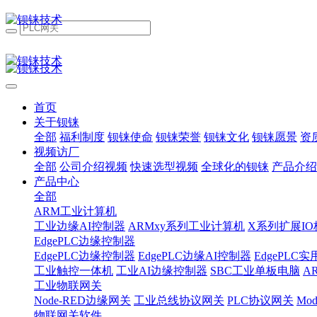
首页
关于钡铼
全部
福利制度
钡铼使命
钡铼荣誉
钡铼文化
钡铼愿景
资
视频访厂
全部
公司介绍视频
快速选型视频
全球化的钡铼
产品介绍
产品中心
全部
ARM工业计算机
工业边缘AI控制器
ARMxy系列工业计算机
X系列扩展IO
EdgePLC边缘控制器
EdgePLC边缘控制器
EdgePLC边缘AI控制器
EdgePLC
工业触控一体机
工业AI边缘控制器
SBC工业单板电脑
A
工业物联网关
Node-RED边缘网关
工业总线协议网关
PLC协议网关
Mo
物联网关软件