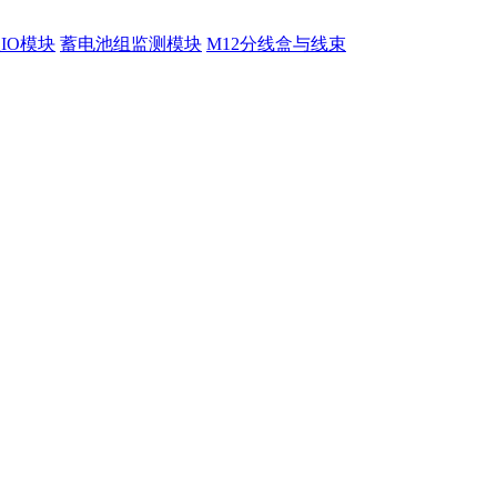
程IO模块
蓄电池组监测模块
M12分线盒与线束