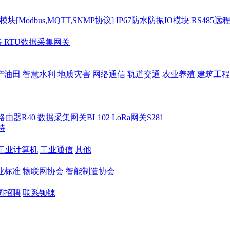
[Modbus,MQTT,SNMP协议]
IP67防水防振IO模块
RS485远
G RTU数据采集网关
产油田
智慧水利
地质灾害
网络通信
轨道交通
农业养殖
建筑工程
路由器R40
数据采集网关BL102
LoRa网关S281
持
M工业计算机
工业通信
其他
业标准
物联网协会
智能制造协会
园招聘
联系钡铼