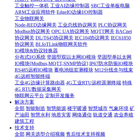
工业触控一体机
工业AI边缘控制器
SBC工业单板电脑
ARM工业应用软件
EdgeIO边缘I/O控制器
工业物联网关
Node-RED边缘网关
工业总线协议网关
PLC协议网关
Modbus协议网关
OPC UA协议网关
MQTT网关
BACnet
协议网关
DL/T645协议网关
IEC104协议网关
IEC61850
协议网关
BLIoTLink物联网关软件
IO模块&协议转换器
分布式I/O系统
坚固型双以太网IO模块
坚固型单以太网
IO模块[Modbus,MQTT,SNMP协议]
IP67防水防振IO模块
RS485远程IO模块
蓄电池组监测模块
M12分线盒与线束
4G远程智能终端
工业4G边缘计算路由器
4G工业RTU远程遥测终端
特殊
4G RTU数据采集网关
物联网云平台
定制开发服务
解决方案
全部
智能制造
智慧能源
楼宇暖通
智慧城市
气象环境
矿
产油田
智慧水利
地质灾害
网络通信
轨道交通
农业养殖
建筑工程
技术支持
全部
网关选型介绍视频
售后技术支持视频