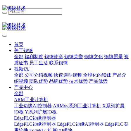
首页
关于钡铼
全部
福利制度
钡铼使命
钡铼荣誉
钡铼文化
钡铼愿景
资
质证书
员工生活
联系钡铼
视频访厂
全部
公司介绍视频
快速选型视频
全球化的钡铼
产品介
绍视频
团队优势
品牌优势
技术优势
产品优势
产品中心
全部
ARM工业计算机
工业边缘AI控制器
ARMxy系列工业计算机
X系列扩展
IO板
Y系列扩展IO板
EdgePLC边缘控制器
EdgePLC边缘控制器
EdgePLC边缘AI控制器
EdgePLC实
用软件
EdgePLC扩展I/O模块