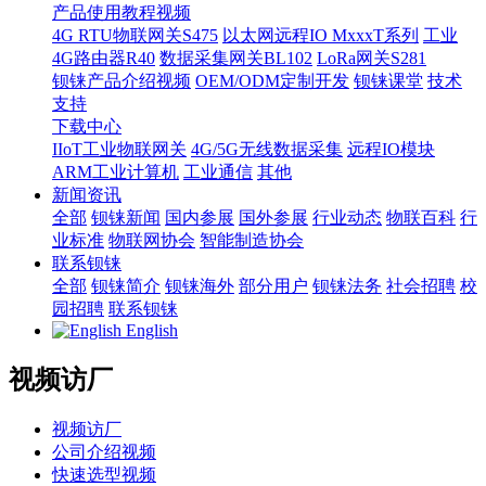
产品使用教程视频
4G RTU物联网关S475
以太网远程IO MxxxT系列
工业
4G路由器R40
数据采集网关BL102
LoRa网关S281
钡铼产品介绍视频
OEM/ODM定制开发
钡铼课堂
技术
支持
下载中心
IIoT工业物联网关
4G/5G无线数据采集
远程IO模块
ARM工业计算机
工业通信
其他
新闻资讯
全部
钡铼新闻
国内参展
国外参展
行业动态
物联百科
行
业标准
物联网协会
智能制造协会
联系钡铼
全部
钡铼简介
钡铼海外
部分用户
钡铼法务
社会招聘
校
园招聘
联系钡铼
English
视频访厂
视频访厂
公司介绍视频
快速选型视频