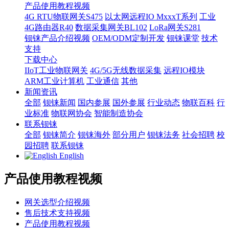
产品使用教程视频
4G RTU物联网关S475
以太网远程IO MxxxT系列
工业
4G路由器R40
数据采集网关BL102
LoRa网关S281
钡铼产品介绍视频
OEM/ODM定制开发
钡铼课堂
技术
支持
下载中心
IIoT工业物联网关
4G/5G无线数据采集
远程IO模块
ARM工业计算机
工业通信
其他
新闻资讯
全部
钡铼新闻
国内参展
国外参展
行业动态
物联百科
行
业标准
物联网协会
智能制造协会
联系钡铼
全部
钡铼简介
钡铼海外
部分用户
钡铼法务
社会招聘
校
园招聘
联系钡铼
English
产品使用教程视频
网关选型介绍视频
售后技术支持视频
产品使用教程视频