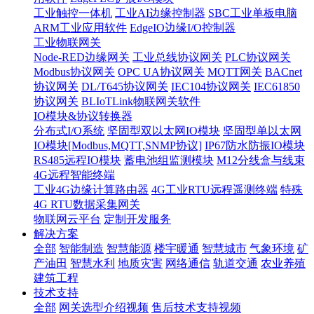
工业触控一体机
工业AI边缘控制器
SBC工业单板电脑
ARM工业应用软件
EdgeIO边缘I/O控制器
工业物联网关
Node-RED边缘网关
工业总线协议网关
PLC协议网关
Modbus协议网关
OPC UA协议网关
MQTT网关
BACnet
协议网关
DL/T645协议网关
IEC104协议网关
IEC61850
协议网关
BLIoTLink物联网关软件
IO模块&协议转换器
分布式I/O系统
坚固型双以太网IO模块
坚固型单以太网
IO模块[Modbus,MQTT,SNMP协议]
IP67防水防振IO模块
RS485远程IO模块
蓄电池组监测模块
M12分线盒与线束
4G远程智能终端
工业4G边缘计算路由器
4G工业RTU远程遥测终端
特殊
4G RTU数据采集网关
物联网云平台
定制开发服务
解决方案
全部
智能制造
智慧能源
楼宇暖通
智慧城市
气象环境
矿
产油田
智慧水利
地质灾害
网络通信
轨道交通
农业养殖
建筑工程
技术支持
全部
网关选型介绍视频
售后技术支持视频