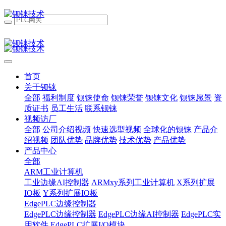
首页
关于钡铼
全部
福利制度
钡铼使命
钡铼荣誉
钡铼文化
钡铼愿景
资
质证书
员工生活
联系钡铼
视频访厂
全部
公司介绍视频
快速选型视频
全球化的钡铼
产品介
绍视频
团队优势
品牌优势
技术优势
产品优势
产品中心
全部
ARM工业计算机
工业边缘AI控制器
ARMxy系列工业计算机
X系列扩展
IO板
Y系列扩展IO板
EdgePLC边缘控制器
EdgePLC边缘控制器
EdgePLC边缘AI控制器
EdgePLC实
用软件
EdgePLC扩展I/O模块