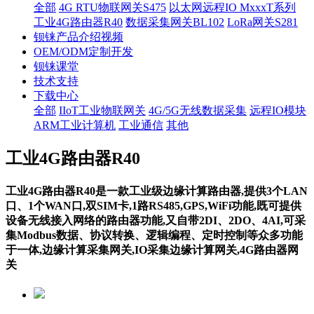
全部
4G RTU物联网关S475
以太网远程IO MxxxT系列
工业4G路由器R40
数据采集网关BL102
LoRa网关S281
钡铼产品介绍视频
OEM/ODM定制开发
钡铼课堂
技术支持
下载中心
全部
IIoT工业物联网关
4G/5G无线数据采集
远程IO模块
ARM工业计算机
工业通信
其他
工业4G路由器R40
工业4G路由器R40是一款工业级边缘计算路由器,提供3个LAN
口、1个WAN口,双SIM卡,1路RS485,GPS,WiFi功能,既可提供
设备无线接入网络的路由器功能,又自带2DI、2DO、4AI,可采
集Modbus数据、协议转换、逻辑编程、定时控制等众多功能
于一体,边缘计算采集网关,IO采集边缘计算网关,4G路由器网
关