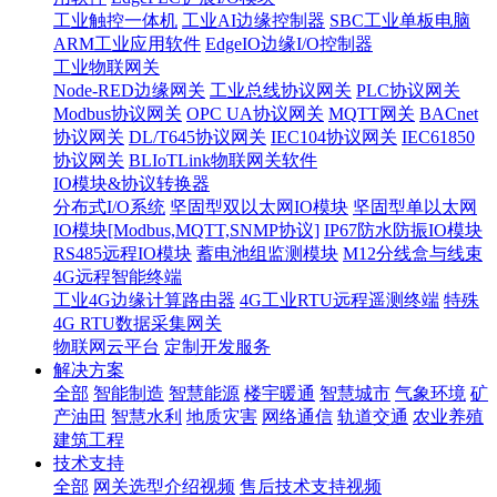
工业触控一体机
工业AI边缘控制器
SBC工业单板电脑
ARM工业应用软件
EdgeIO边缘I/O控制器
工业物联网关
Node-RED边缘网关
工业总线协议网关
PLC协议网关
Modbus协议网关
OPC UA协议网关
MQTT网关
BACnet
协议网关
DL/T645协议网关
IEC104协议网关
IEC61850
协议网关
BLIoTLink物联网关软件
IO模块&协议转换器
分布式I/O系统
坚固型双以太网IO模块
坚固型单以太网
IO模块[Modbus,MQTT,SNMP协议]
IP67防水防振IO模块
RS485远程IO模块
蓄电池组监测模块
M12分线盒与线束
4G远程智能终端
工业4G边缘计算路由器
4G工业RTU远程遥测终端
特殊
4G RTU数据采集网关
物联网云平台
定制开发服务
解决方案
全部
智能制造
智慧能源
楼宇暖通
智慧城市
气象环境
矿
产油田
智慧水利
地质灾害
网络通信
轨道交通
农业养殖
建筑工程
技术支持
全部
网关选型介绍视频
售后技术支持视频