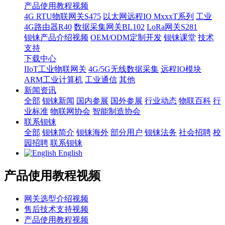
产品使用教程视频
4G RTU物联网关S475
以太网远程IO MxxxT系列
工业
4G路由器R40
数据采集网关BL102
LoRa网关S281
钡铼产品介绍视频
OEM/ODM定制开发
钡铼课堂
技术
支持
下载中心
IIoT工业物联网关
4G/5G无线数据采集
远程IO模块
ARM工业计算机
工业通信
其他
新闻资讯
全部
钡铼新闻
国内参展
国外参展
行业动态
物联百科
行
业标准
物联网协会
智能制造协会
联系钡铼
全部
钡铼简介
钡铼海外
部分用户
钡铼法务
社会招聘
校
园招聘
联系钡铼
English
产品使用教程视频
网关选型介绍视频
售后技术支持视频
产品使用教程视频