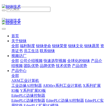
首页
关于钡铼
全部
福利制度
钡铼使命
钡铼荣誉
钡铼文化
钡铼愿景
资
质证书
员工生活
联系钡铼
视频访厂
全部
公司介绍视频
快速选型视频
全球化的钡铼
产品介
绍视频
团队优势
品牌优势
技术优势
产品优势
产品中心
全部
ARM工业计算机
工业边缘AI控制器
ARMxy系列工业计算机
X系列扩展
IO板
Y系列扩展IO板
EdgePLC边缘控制器
EdgePLC边缘控制器
EdgePLC边缘AI控制器
EdgePLC实
用软件
EdgePLC扩展I/O模块