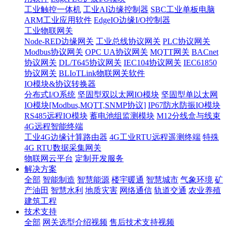
工业触控一体机
工业AI边缘控制器
SBC工业单板电脑
ARM工业应用软件
EdgeIO边缘I/O控制器
工业物联网关
Node-RED边缘网关
工业总线协议网关
PLC协议网关
Modbus协议网关
OPC UA协议网关
MQTT网关
BACnet
协议网关
DL/T645协议网关
IEC104协议网关
IEC61850
协议网关
BLIoTLink物联网关软件
IO模块&协议转换器
分布式I/O系统
坚固型双以太网IO模块
坚固型单以太网
IO模块[Modbus,MQTT,SNMP协议]
IP67防水防振IO模块
RS485远程IO模块
蓄电池组监测模块
M12分线盒与线束
4G远程智能终端
工业4G边缘计算路由器
4G工业RTU远程遥测终端
特殊
4G RTU数据采集网关
物联网云平台
定制开发服务
解决方案
全部
智能制造
智慧能源
楼宇暖通
智慧城市
气象环境
矿
产油田
智慧水利
地质灾害
网络通信
轨道交通
农业养殖
建筑工程
技术支持
全部
网关选型介绍视频
售后技术支持视频