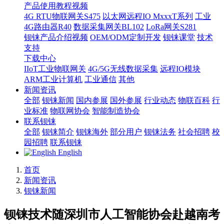
产品使用教程视频
4G RTU物联网关S475
以太网远程IO MxxxT系列
工业
4G路由器R40
数据采集网关BL102
LoRa网关S281
钡铼产品介绍视频
OEM/ODM定制开发
钡铼课堂
技术
支持
下载中心
IIoT工业物联网关
4G/5G无线数据采集
远程IO模块
ARM工业计算机
工业通信
其他
新闻资讯
全部
钡铼新闻
国内参展
国外参展
行业动态
物联百科
行
业标准
物联网协会
智能制造协会
联系钡铼
全部
钡铼简介
钡铼海外
部分用户
钡铼法务
社会招聘
校
园招聘
联系钡铼
English
首页
新闻资讯
钡铼新闻
钡铼技术随深圳市人工智能协会赴越南考