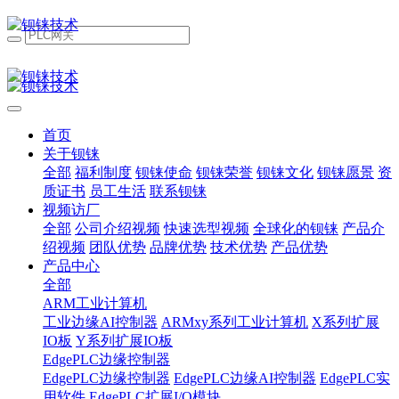
首页
关于钡铼
全部
福利制度
钡铼使命
钡铼荣誉
钡铼文化
钡铼愿景
资
质证书
员工生活
联系钡铼
视频访厂
全部
公司介绍视频
快速选型视频
全球化的钡铼
产品介
绍视频
团队优势
品牌优势
技术优势
产品优势
产品中心
全部
ARM工业计算机
工业边缘AI控制器
ARMxy系列工业计算机
X系列扩展
IO板
Y系列扩展IO板
EdgePLC边缘控制器
EdgePLC边缘控制器
EdgePLC边缘AI控制器
EdgePLC实
用软件
EdgePLC扩展I/O模块