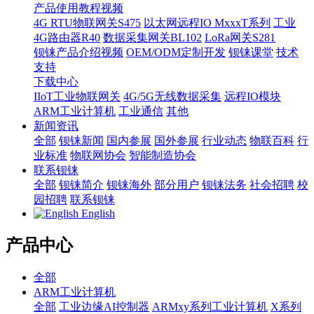
产品使用教程视频
4G RTU物联网关S475
以太网远程IO MxxxT系列
工业
4G路由器R40
数据采集网关BL102
LoRa网关S281
钡铼产品介绍视频
OEM/ODM定制开发
钡铼课堂
技术
支持
下载中心
IIoT工业物联网关
4G/5G无线数据采集
远程IO模块
ARM工业计算机
工业通信
其他
新闻资讯
全部
钡铼新闻
国内参展
国外参展
行业动态
物联百科
行
业标准
物联网协会
智能制造协会
联系钡铼
全部
钡铼简介
钡铼海外
部分用户
钡铼法务
社会招聘
校
园招聘
联系钡铼
English
产品中心
全部
ARM工业计算机
全部
工业边缘AI控制器
ARMxy系列工业计算机
X系列