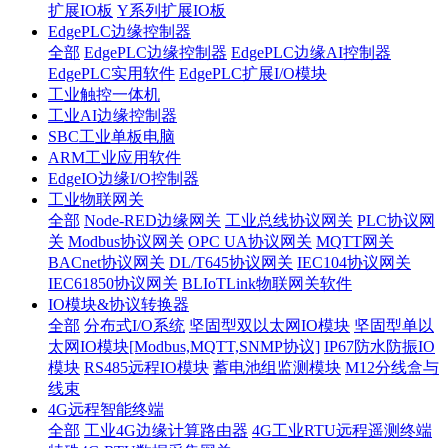
扩展IO板
Y系列扩展IO板
EdgePLC边缘控制器
全部
EdgePLC边缘控制器
EdgePLC边缘AI控制器
EdgePLC实用软件
EdgePLC扩展I/O模块
工业触控一体机
工业AI边缘控制器
SBC工业单板电脑
ARM工业应用软件
EdgeIO边缘I/O控制器
工业物联网关
全部
Node-RED边缘网关
工业总线协议网关
PLC协议网
关
Modbus协议网关
OPC UA协议网关
MQTT网关
BACnet协议网关
DL/T645协议网关
IEC104协议网关
IEC61850协议网关
BLIoTLink物联网关软件
IO模块&协议转换器
全部
分布式I/O系统
坚固型双以太网IO模块
坚固型单以
太网IO模块[Modbus,MQTT,SNMP协议]
IP67防水防振IO
模块
RS485远程IO模块
蓄电池组监测模块
M12分线盒与
线束
4G远程智能终端
全部
工业4G边缘计算路由器
4G工业RTU远程遥测终端