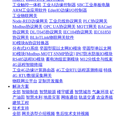
工业触控一体机
工业AI边缘控制器
SBC工业单板电脑
ARM工业应用软件
EdgeIO边缘I/O控制器
工业物联网关
Node-RED边缘网关
工业总线协议网关
PLC协议网关
Modbus协议网关
OPC UA协议网关
MQTT网关
BACnet
协议网关
DL/T645协议网关
IEC104协议网关
IEC61850
协议网关
BLIoTLink物联网关软件
IO模块&协议转换器
分布式I/O系统
坚固型双以太网IO模块
坚固型单以太网
IO模块[Modbus,MQTT,SNMP协议]
IP67防水防振IO模块
RS485远程IO模块
蓄电池组监测模块
M12分线盒与线束
4G远程智能终端
工业4G边缘计算路由器
4G工业RTU远程遥测终端
特殊
4G RTU数据采集网关
物联网云平台
定制开发服务
解决方案
全部
智能制造
智慧能源
楼宇暖通
智慧城市
气象环境
矿
产油田
智慧水利
地质灾害
网络通信
轨道交通
农业养殖
建筑工程
技术支持
全部
网关选型介绍视频
售后技术支持视频