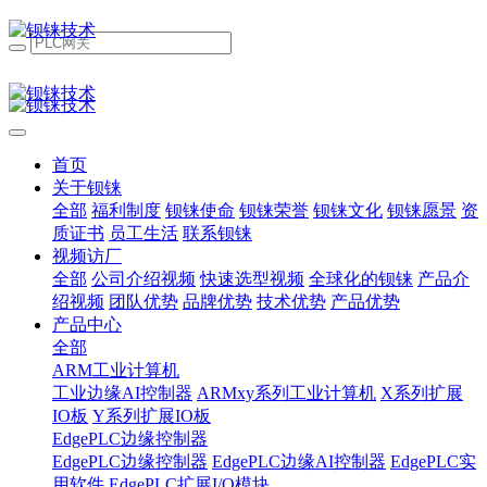
首页
关于钡铼
全部
福利制度
钡铼使命
钡铼荣誉
钡铼文化
钡铼愿景
资
质证书
员工生活
联系钡铼
视频访厂
全部
公司介绍视频
快速选型视频
全球化的钡铼
产品介
绍视频
团队优势
品牌优势
技术优势
产品优势
产品中心
全部
ARM工业计算机
工业边缘AI控制器
ARMxy系列工业计算机
X系列扩展
IO板
Y系列扩展IO板
EdgePLC边缘控制器
EdgePLC边缘控制器
EdgePLC边缘AI控制器
EdgePLC实
用软件
EdgePLC扩展I/O模块