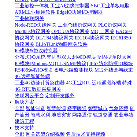
工业触控一体机
工业AI边缘控制器
SBC工业单板电脑
ARM工业应用软件
EdgeIO边缘I/O控制器
工业物联网关
Node-RED边缘网关
工业总线协议网关
PLC协议网关
Modbus协议网关
OPC UA协议网关
MQTT网关
BACnet
协议网关
DL/T645协议网关
IEC104协议网关
IEC61850
协议网关
BLIoTLink物联网关软件
IO模块&协议转换器
分布式I/O系统
坚固型双以太网IO模块
坚固型单以太网
IO模块[Modbus,MQTT,SNMP协议]
IP67防水防振IO模块
RS485远程IO模块
蓄电池组监测模块
M12分线盒与线束
4G远程智能终端
工业4G边缘计算路由器
4G工业RTU远程遥测终端
特殊
4G RTU数据采集网关
物联网云平台
定制开发服务
解决方案
全部
智能制造
智慧能源
楼宇暖通
智慧城市
气象环境
矿
产油田
智慧水利
地质灾害
网络通信
轨道交通
农业养殖
建筑工程
技术支持
全部
网关选型介绍视频
售后技术支持视频