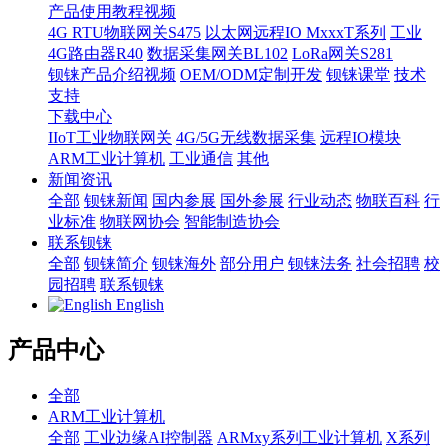
产品使用教程视频
4G RTU物联网关S475
以太网远程IO MxxxT系列
工业
4G路由器R40
数据采集网关BL102
LoRa网关S281
钡铼产品介绍视频
OEM/ODM定制开发
钡铼课堂
技术
支持
下载中心
IIoT工业物联网关
4G/5G无线数据采集
远程IO模块
ARM工业计算机
工业通信
其他
新闻资讯
全部
钡铼新闻
国内参展
国外参展
行业动态
物联百科
行
业标准
物联网协会
智能制造协会
联系钡铼
全部
钡铼简介
钡铼海外
部分用户
钡铼法务
社会招聘
校
园招聘
联系钡铼
English
产品中心
全部
ARM工业计算机
全部
工业边缘AI控制器
ARMxy系列工业计算机
X系列