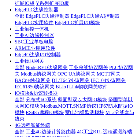
扩展IO板
Y系列扩展IO板
EdgePLC边缘控制器
全部
EdgePLC边缘控制器
EdgePLC边缘AI控制器
EdgePLC实用软件
EdgePLC扩展I/O模块
工业触控一体机
工业AI边缘控制器
SBC工业单板电脑
ARM工业应用软件
EdgeIO边缘I/O控制器
工业物联网关
全部
Node-RED边缘网关
工业总线协议网关
PLC协议网
关
Modbus协议网关
OPC UA协议网关
MQTT网关
BACnet协议网关
DL/T645协议网关
IEC104协议网关
IEC61850协议网关
BLIoTLink物联网关软件
IO模块&协议转换器
全部
分布式I/O系统
坚固型双以太网IO模块
坚固型单以
太网IO模块[Modbus,MQTT,SNMP协议]
IP67防水防振IO
模块
RS485远程IO模块
蓄电池组监测模块
M12分线盒与
线束
4G远程智能终端
全部
工业4G边缘计算路由器
4G工业RTU远程遥测终端