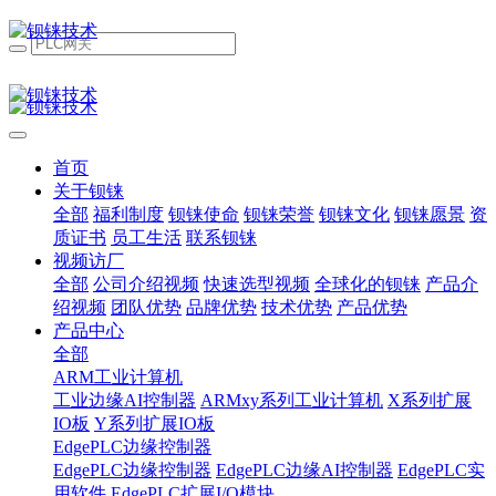
首页
关于钡铼
全部
福利制度
钡铼使命
钡铼荣誉
钡铼文化
钡铼愿景
资
质证书
员工生活
联系钡铼
视频访厂
全部
公司介绍视频
快速选型视频
全球化的钡铼
产品介
绍视频
团队优势
品牌优势
技术优势
产品优势
产品中心
全部
ARM工业计算机
工业边缘AI控制器
ARMxy系列工业计算机
X系列扩展
IO板
Y系列扩展IO板
EdgePLC边缘控制器
EdgePLC边缘控制器
EdgePLC边缘AI控制器
EdgePLC实
用软件
EdgePLC扩展I/O模块