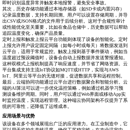
即时识别温度异常并触发本地报警，避免安全事故。
其次，历史存储功能通过本地存储器（如SD卡或内置闪存）
记录温度数据，支持长期回溯。用户可以设置存储周期，并导
出CSV或JSON格式的文件用于后续分析。这对于合规性审计
或性能优化至关重要，比如在食品仓储中，历史数据可以帮助
追踪温度变化，确保产品质量。
定时上报和触发上报云平台功能则体现了设备的智能化。定时
上报允许用户设定固定间隔（如每小时或每天）将数据发送到
云平台，适用于常规监控。触发上报则基于事件驱动，例如当
温度超过预设阈值时，设备会自动上报数据并发送警报通知。
这种双模式上报机制提高了响应速度，并节省了网络资源。云
平台集成支持主流IoT协议如MQTT或HTTP，实现与AWS
IoT、阿里云等平台的无缝对接，促进数据共享和远程控制。
最后，云端协同功能通过云平台进行数据聚合和智能分析。云
端的AI算法可以进一步优化温控策略，例如通过机器学习预
测设备维护周期。同时，用户可以通过Web界面或移动App实
时监控温度，实现远程管理。这种端云协同架构不仅提升了系
统的可靠性，还降低了运维成本。
应用场景与优势
该设备在多个领域展现出广泛的应用潜力。在工业制造中，它
可以用于监控生产线温度，确保工艺稳定性；在农业温室中，