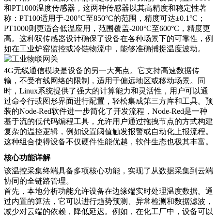
和PT1000温度传感器，这两种传感器以其高精度和稳定性著
称：PT100适用于-200°C至850°C的范围，精度可达±0.1°C；
PT1000则更适合低温应用，范围覆盖-200°C至600°C，精度更
高。这种双传感器设计确保了设备在各种场景下的可靠性，例
如在工业炉窑监控或冷链物流中，能够准确捕捉温度波动。
4G无线通信模块是设备的另一大亮点。它支持高速数据传
输，不受有线网络的限制，适用于偏远地区或移动场景。同
时，Linux系统提供了强大的计算能力和灵活性，用户可以通
过命令行或图形界面进行配置，轻松集成第三方库和工具。预
装的Node-Red软件进一步简化了开发流程，Node-Red是一种
基于流的低代码编程工具，允许用户通过拖拽节点的方式构建
复杂的温控逻辑，例如设置阈值触发报警或自动化上报流程。
这种组合使得设备不仅硬件性能优越，软件生态也极其丰富。
核心功能详解
该温控采集终端具备多项核心功能，实现了从数据采集到云端
协同的全链路管理。
首先，本地分析功能允许设备在边缘端实时处理温度数据。通
过内置的算法，它可以进行趋势预测、异常检测和数据滤波，
减少对云端的依赖，降低延迟。例如，在化工厂中，设备可以