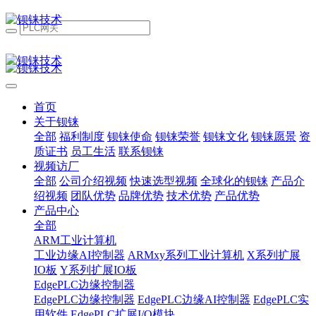
首页
关于钡铼
全部
福利制度
钡铼使命
钡铼荣誉
钡铼文化
钡铼愿景
资
质证书
员工生活
联系钡铼
视频访厂
全部
公司介绍视频
快速选型视频
全球化的钡铼
产品介
绍视频
团队优势
品牌优势
技术优势
产品优势
产品中心
全部
ARM工业计算机
工业边缘AI控制器
ARMxy系列工业计算机
X系列扩展
IO板
Y系列扩展IO板
EdgePLC边缘控制器
EdgePLC边缘控制器
EdgePLC边缘AI控制器
EdgePLC实
用软件
EdgePLC扩展I/O模块