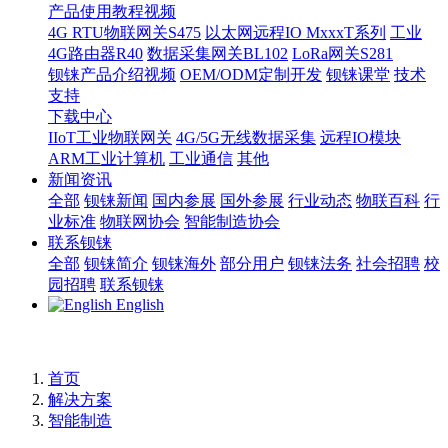
产品使用教程视频
4G RTU物联网关S475
以太网远程IO MxxxT系列
工业
4G路由器R40
数据采集网关BL102
LoRa网关S281
钡铼产品介绍视频
OEM/ODM定制开发
钡铼课堂
技术
支持
下载中心
IIoT工业物联网关
4G/5G无线数据采集
远程IO模块
ARM工业计算机
工业通信
其他
新闻资讯
全部
钡铼新闻
国内参展
国外参展
行业动态
物联百科
行
业标准
物联网协会
智能制造协会
联系钡铼
全部
钡铼简介
钡铼海外
部分用户
钡铼法务
社会招聘
校
园招聘
联系钡铼
English
首页
解决方案
智能制造