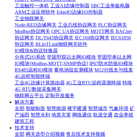
工业触控一体机
工业AI边缘控制器
SBC工业单板电脑
ARM工业应用软件
EdgeIO边缘I/O控制器
工业物联网关
Node-RED边缘网关
工业总线协议网关
PLC协议网关
Modbus协议网关
OPC UA协议网关
MQTT网关
BACnet
协议网关
DL/T645协议网关
IEC104协议网关
IEC61850
协议网关
BLIoTLink物联网关软件
IO模块&协议转换器
分布式I/O系统
坚固型双以太网IO模块
坚固型单以太网
IO模块[Modbus,MQTT,SNMP协议]
IP67防水防振IO模块
RS485远程IO模块
蓄电池组监测模块
M12分线盒与线束
4G远程智能终端
工业4G边缘计算路由器
4G工业RTU远程遥测终端
特殊
4G RTU数据采集网关
物联网云平台
定制开发服务
解决方案
全部
智能制造
智慧能源
楼宇暖通
智慧城市
气象环境
矿
产油田
智慧水利
地质灾害
网络通信
轨道交通
农业养殖
建筑工程
技术支持
全部
网关选型介绍视频
售后技术支持视频