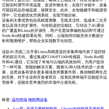
它能实时调节环境温度，促进作物生长；在医疗冷链中，设备
可跟踪药品存储温度，保障安全。此外，在智能楼宇和能源管
理中，它也能优化空调系统，实现节能目标。
设备的主要优势包括高精度测量、无线灵活性、低成本二次开
发以及强大的扩展性。与传统温控仪相比，它结合了4G通信
的广覆盖和Linux的开源性，用户无需深厚编程知识即可通过
Node-Red快速部署应用。同时，云端协同功能支持大数据分
析和预测维护，帮助企业实现数字化转型。
这款4G无线二次开发Linux高精度温控采集终端代表了温控技
术的前沿方向。通过集成PT100/PT1000传感器、Node-Red软
件和4G通信，它实现了本地与云端的高效协同，为用户提供
了一种可靠、智能的解决方案。随着5G和AI技术的进一步发
展，这类设备有望在更多领域发挥重要作用，推动物联网生态
的完善。对于企业和开发者而言，投资此类终端不仅能提升运
营效率，还能在竞争激烈的市场中占据先机。
标签:
温控终端
物联网设备
上一篇
: 开源力量赋能制造：Ubuntu如何铸就高速包装