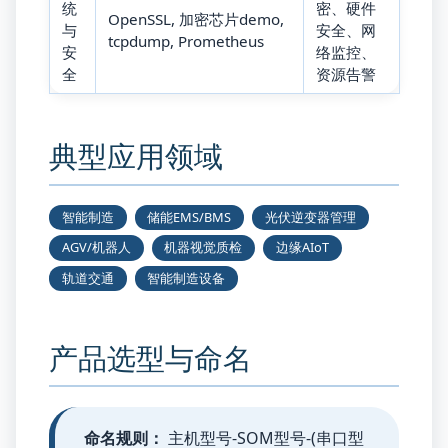
统
密、硬件
OpenSSL, 加密芯片demo,
与
安全、网
tcpdump, Prometheus
安
络监控、
全
资源告警
典型应用领域
智能制造
储能EMS/BMS
光伏逆变器管理
AGV/机器人
机器视觉质检
边缘AIoT
轨道交通
智能制造设备
产品选型与命名
命名规则：
主机型号‑SOM型号‑(串口型