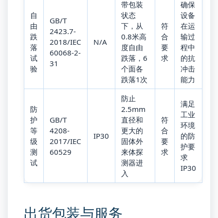
带包装
确保
自
状态
设备
GB/T
由
下，从
符
在运
2423.7-
跌
0.8米高
合
输过
2018/IEC
N/A
落
度自由
要
程中
60068-2-
试
跌落，6
求
的抗
31
验
个面各
冲击
跌落1次
能力
防止
满足
防
2.5mm
工业
护
GB/T
直径和
符
环境
等
4208-
更大的
合
IP30
的防
级
2017/IEC
固体外
要
护要
测
60529
来体探
求
求
试
测器进
IP30
入
出货包装与服务