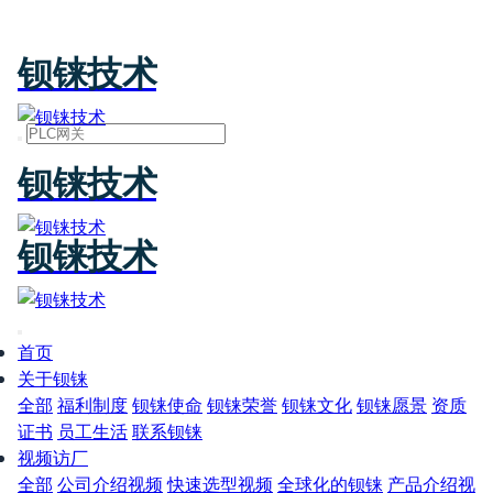
钡铼技术
钡铼技术
钡铼技术
首页
关于钡铼
全部
福利制度
钡铼使命
钡铼荣誉
钡铼文化
钡铼愿景
资质
证书
员工生活
联系钡铼
视频访厂
全部
公司介绍视频
快速选型视频
全球化的钡铼
产品介绍视