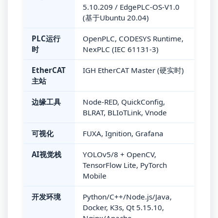
5.10.209 / EdgePLC-OS-V1.0
(基于Ubuntu 20.04)
PLC运行
OpenPLC, CODESYS Runtime,
时
NexPLC (IEC 61131-3)
EtherCAT
IGH EtherCAT Master (硬实时)
主站
边缘工具
Node-RED, QuickConfig,
BLRAT, BLIoTLink, Vnode
可视化
FUXA, Ignition, Grafana
AI视觉栈
YOLOv5/8 + OpenCV,
TensorFlow Lite, PyTorch
Mobile
开发环境
Python/C++/Node.js/Java,
Docker, K3s, Qt 5.15.10,