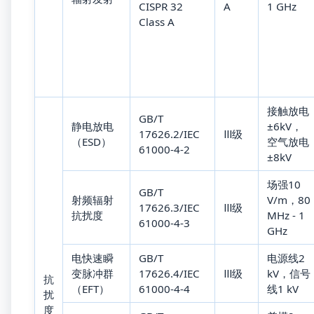
CISPR 32
A
1 GHz
Class A
接触放电
GB/T
静电放电
±6kV，
17626.2/IEC
Ⅲ级
（ESD）
空气放电
61000-4-2
±8kV
场强10
GB/T
射频辐射
V/m，80
17626.3/IEC
Ⅲ级
抗扰度
MHz - 1
61000-4-3
GHz
电快速瞬
GB/T
电源线2
变脉冲群
17626.4/IEC
Ⅲ级
kV，信号
抗
（EFT）
61000-4-4
线1 kV
扰
度