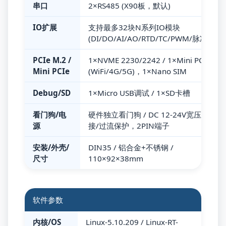
串口
2×RS485 (X90板，默认)
IO扩展
支持最多32块N系列IO模块
(DI/DO/AI/AO/RTD/TC/PWM/脉冲)
PCIe M.2 /
1×NVME 2230/2242 / 1×Mini PCIe
Mini PCIe
(WiFi/4G/5G)，1×Nano SIM
Debug/SD
1×Micro USB调试 / 1×SD卡槽
看门狗/电
硬件独立看门狗 / DC 12-24V宽压，反
源
接/过流保护，2PIN端子
安装/外壳/
DIN35 / 铝合金+不锈钢 /
尺寸
110×92×38mm
软件参数
内核/OS
Linux-5.10.209 / Linux-RT-