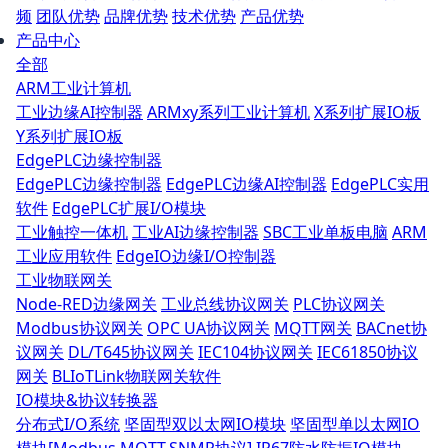
频
团队优势
品牌优势
技术优势
产品优势
产品中心
全部
ARM工业计算机
工业边缘AI控制器
ARMxy系列工业计算机
X系列扩展IO板
Y系列扩展IO板
EdgePLC边缘控制器
EdgePLC边缘控制器
EdgePLC边缘AI控制器
EdgePLC实用
软件
EdgePLC扩展I/O模块
工业触控一体机
工业AI边缘控制器
SBC工业单板电脑
ARM
工业应用软件
EdgeIO边缘I/O控制器
工业物联网关
Node-RED边缘网关
工业总线协议网关
PLC协议网关
Modbus协议网关
OPC UA协议网关
MQTT网关
BACnet协
议网关
DL/T645协议网关
IEC104协议网关
IEC61850协议
网关
BLIoTLink物联网关软件
IO模块&协议转换器
分布式I/O系统
坚固型双以太网IO模块
坚固型单以太网IO