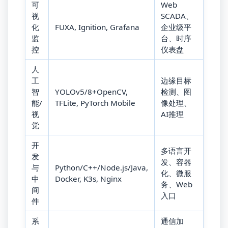
可
Web
视
SCADA、
化
FUXA, Ignition, Grafana
企业级平
监
台、时序
控
仪表盘
人
工
边缘目标
智
YOLOv5/8+OpenCV,
检测、图
能/
TFLite, PyTorch Mobile
像处理、
视
AI推理
觉
开
多语言开
发
发、容器
与
Python/C++/Node.js/Java,
化、微服
中
Docker, K3s, Nginx
务、Web
间
入口
件
系
通信加