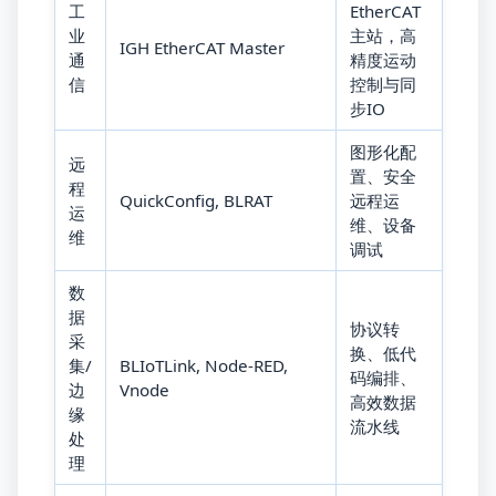
工
EtherCAT
业
主站，高
IGH EtherCAT Master
通
精度运动
信
控制与同
步IO
图形化配
远
置、安全
程
QuickConfig, BLRAT
远程运
运
维、设备
维
调试
数
据
协议转
采
换、低代
集/
BLIoTLink, Node-RED,
码编排、
边
Vnode
高效数据
缘
流水线
处
理