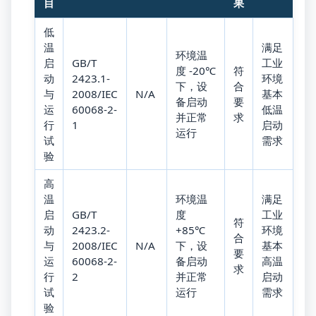
目
果
低
温
满足
环境温
启
GB/T
工业
度 -20℃
符
动
2423.1-
环境
下，设
合
与
2008/IEC
N/A
基本
备启动
要
运
60068-2-
低温
并正常
求
行
1
启动
运行
试
需求
验
高
温
环境温
满足
启
GB/T
度
工业
符
动
2423.2-
+85℃
环境
合
与
2008/IEC
N/A
下，设
基本
要
运
60068-2-
备启动
高温
求
行
2
并正常
启动
试
运行
需求
验