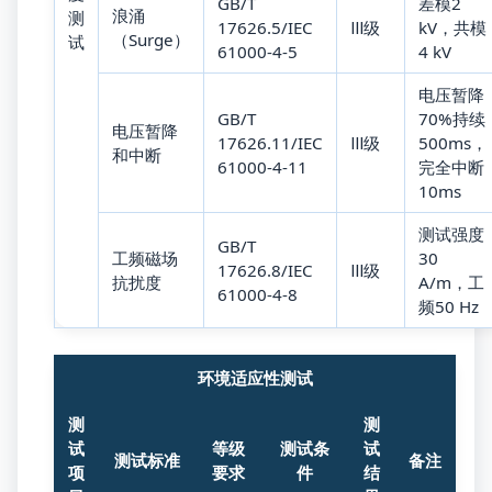
GB/T
差模2
浪涌
测
17626.5/IEC
Ⅲ级
kV，共模
（Surge）
试
61000-4-5
4 kV
电压暂降
GB/T
70%持续
电压暂降
17626.11/IEC
Ⅲ级
500ms，
和中断
61000-4-11
完全中断
10ms
测试强度
GB/T
工频磁场
30
17626.8/IEC
Ⅲ级
抗扰度
A/m，工
61000-4-8
频50 Hz
环境适应性测试
测
测
试
等级
测试条
试
测试标准
备注
项
要求
件
结