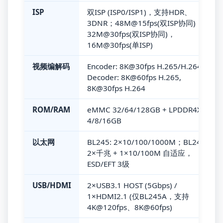
ISP
双ISP (ISP0/ISP1)，支持HDR、
3DNR；48M@15fps(双ISP协同)，
32M@30fps(双ISP协同)，
16M@30fps(单ISP)
视频编解码
Encoder: 8K@30fps H.265/H.264；
Decoder: 8K@60fps H.265,
8K@30fps H.264
ROM/RAM
eMMC 32/64/128GB + LPDDR4X
4/8/16GB
以太网
BL245: 2×10/100/1000M；BL245A:
2×千兆 + 1×10/100M 自适应，
ESD/EFT 3级
USB/HDMI
2×USB3.1 HOST (5Gbps) /
1×HDMI2.1 (仅BL245A，支持
4K@120fps、8K@60fps)