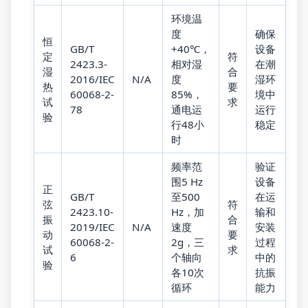
环境温
度
确保
恒
GB/T
+40℃，
设备
定
符
2423.3-
相对湿
在潮
湿
合
2016/IEC
N/A
度
湿环
热
要
60068-2-
85%，
境中
试
求
78
通电运
运行
验
行48小
稳定
时
频率范
验证
围5 Hz
设备
正
GB/T
至500
在运
弦
符
2423.10-
Hz，加
输和
振
合
2019/IEC
N/A
速度
安装
动
要
60068-2-
2g，三
过程
试
求
6
个轴向
中的
验
各10次
抗振
循环
能力