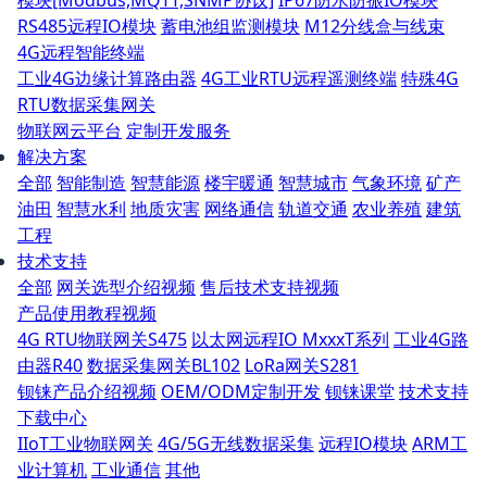
模块[Modbus,MQTT,SNMP协议]
IP67防水防振IO模块
RS485远程IO模块
蓄电池组监测模块
M12分线盒与线束
4G远程智能终端
工业4G边缘计算路由器
4G工业RTU远程遥测终端
特殊4G
RTU数据采集网关
物联网云平台
定制开发服务
解决方案
全部
智能制造
智慧能源
楼宇暖通
智慧城市
气象环境
矿产
油田
智慧水利
地质灾害
网络通信
轨道交通
农业养殖
建筑
工程
技术支持
全部
网关选型介绍视频
售后技术支持视频
产品使用教程视频
4G RTU物联网关S475
以太网远程IO MxxxT系列
工业4G路
由器R40
数据采集网关BL102
LoRa网关S281
钡铼产品介绍视频
OEM/ODM定制开发
钡铼课堂
技术支持
下载中心
IIoT工业物联网关
4G/5G无线数据采集
远程IO模块
ARM工
业计算机
工业通信
其他