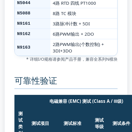
4路 RTD 四线 PT1000
N5044
8路 TC 模块
N5088
3路脉冲计数 + 5DI
N9161
6路PWM输出 + 2DO
N9162
2路PWM输出(个数控制) +
N9163
3DI+3DO
* 详细I/O规格请参阅产品手册，兼容全系列N模块
可靠性验证
电磁兼容 (EMC) 测试 (Class A / Ⅲ级)
测
试
测试
测试项目
测试标准
测试条件
类
等级