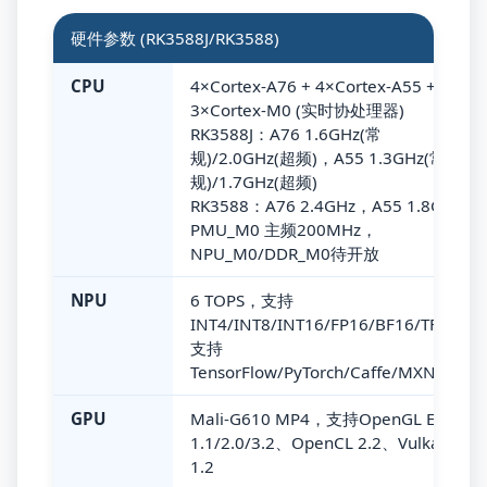
硬件参数 (RK3588J/RK3588)
CPU
4×Cortex-A76 + 4×Cortex-A55 +
3×Cortex-M0 (实时协处理器)
RK3588J：A76 1.6GHz(常
规)/2.0GHz(超频)，A55 1.3GHz(常
规)/1.7GHz(超频)
RK3588：A76 2.4GHz，A55 1.8GHz
PMU_M0 主频200MHz，
NPU_M0/DDR_M0待开放
NPU
6 TOPS，支持
INT4/INT8/INT16/FP16/BF16/TF32，
支持
TensorFlow/PyTorch/Caffe/MXNet
GPU
Mali-G610 MP4，支持OpenGL ES
1.1/2.0/3.2、OpenCL 2.2、Vulkan
1.2