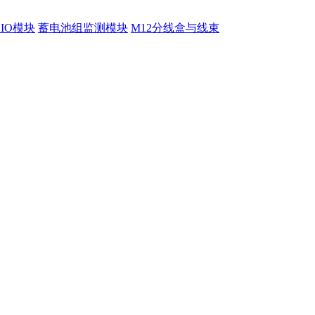
程IO模块
蓄电池组监测模块
M12分线盒与线束