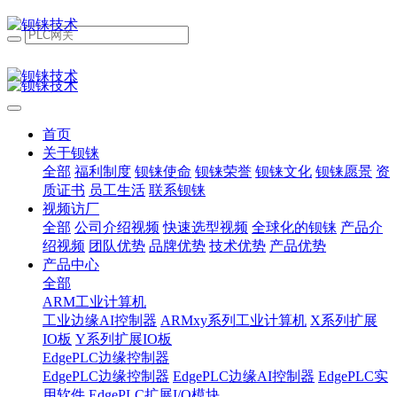
首页
关于钡铼
全部
福利制度
钡铼使命
钡铼荣誉
钡铼文化
钡铼愿景
资
质证书
员工生活
联系钡铼
视频访厂
全部
公司介绍视频
快速选型视频
全球化的钡铼
产品介
绍视频
团队优势
品牌优势
技术优势
产品优势
产品中心
全部
ARM工业计算机
工业边缘AI控制器
ARMxy系列工业计算机
X系列扩展
IO板
Y系列扩展IO板
EdgePLC边缘控制器
EdgePLC边缘控制器
EdgePLC边缘AI控制器
EdgePLC实
用软件
EdgePLC扩展I/O模块