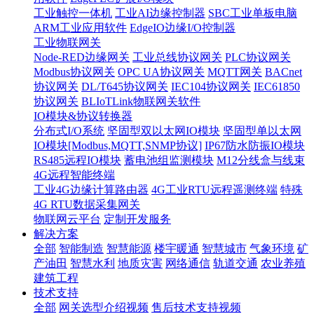
工业触控一体机
工业AI边缘控制器
SBC工业单板电脑
ARM工业应用软件
EdgeIO边缘I/O控制器
工业物联网关
Node-RED边缘网关
工业总线协议网关
PLC协议网关
Modbus协议网关
OPC UA协议网关
MQTT网关
BACnet
协议网关
DL/T645协议网关
IEC104协议网关
IEC61850
协议网关
BLIoTLink物联网关软件
IO模块&协议转换器
分布式I/O系统
坚固型双以太网IO模块
坚固型单以太网
IO模块[Modbus,MQTT,SNMP协议]
IP67防水防振IO模块
RS485远程IO模块
蓄电池组监测模块
M12分线盒与线束
4G远程智能终端
工业4G边缘计算路由器
4G工业RTU远程遥测终端
特殊
4G RTU数据采集网关
物联网云平台
定制开发服务
解决方案
全部
智能制造
智慧能源
楼宇暖通
智慧城市
气象环境
矿
产油田
智慧水利
地质灾害
网络通信
轨道交通
农业养殖
建筑工程
技术支持
全部
网关选型介绍视频
售后技术支持视频