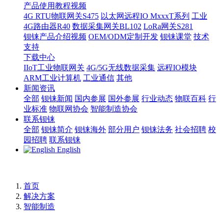
产品使用教程视频
4G RTU物联网关S475
以太网远程IO MxxxT系列
工业
4G路由器R40
数据采集网关BL102
LoRa网关S281
钡铼产品介绍视频
OEM/ODM定制开发
钡铼课堂
技术
支持
下载中心
IIoT工业物联网关
4G/5G无线数据采集
远程IO模块
ARM工业计算机
工业通信
其他
新闻资讯
全部
钡铼新闻
国内参展
国外参展
行业动态
物联百科
行
业标准
物联网协会
智能制造协会
联系钡铼
全部
钡铼简介
钡铼海外
部分用户
钡铼法务
社会招聘
校
园招聘
联系钡铼
English
首页
解决方案
智能制造