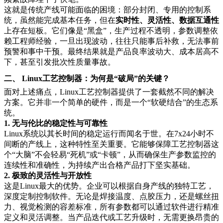
这就是传统产线可能面临的困境：部分封闭、专用的控制系
统，虽然能完成基本任务，但在
实时性、灵活性、数据互通性
上存在短板。它们像是“黑盒”，生产过程不透明，参数调整依
赖工程师经验，一旦出现波动，往往只能事后补救，无法事前
预警和事中干预。最终结果就是产品良率波动大、成本居高不
下，甚至引发批次性质量事故。
二、 Linux工艺控制器：为何是“破局”的关键？
面对上述痛点，Linux工艺控制器提供了一套截然不同的解决
方案。它并非一个简单的硬件，而是一个“软硬结合”的生态系
统。
1. 无与伦比的稳定性与可靠性
Linux系统以其长时间的稳定运行而闻名于世。在7x24小时不
间断的产线上，这种特性至关重要。它能够保障工艺控制器这
个“大脑”不会轻易“死机”或“卡顿”，从而确保生产参数监控的
连续性和准确性，为持续产出合格产品打下坚实基础。
2. 极致的灵活性与开放性
这是Linux最大的优势。企业可以根据自身产线的独特工艺，
深度定制控制软件。无论是焊接温度、点胶压力，还是螺丝扭
力、视觉检测的容差标准，所有参数都可以通过软件进行精准
定义和灵活调整。当产品迭代或工艺升级时，无需更换昂贵的