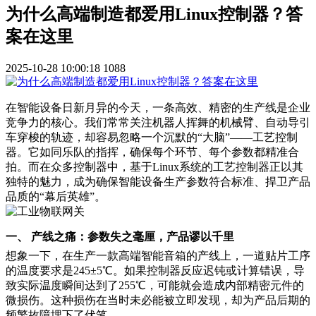
为什么高端制造都爱用Linux控制器？答
案在这里
2025-10-28 10:00:18
1088
在智能设备日新月异的今天，一条高效、精密的生产线是企业
竞争力的核心。我们常常关注机器人挥舞的机械臂、自动导引
车穿梭的轨迹，却容易忽略一个沉默的“大脑”——工艺控制
器。它如同乐队的指挥，确保每个环节、每个参数都精准合
拍。而在众多控制器中，基于Linux系统的工艺控制器正以其
独特的魅力，成为确保智能设备生产参数符合标准、捍卫产品
品质的“幕后英雄”。
一、 产线之痛：参数失之毫厘，产品谬以千里
想象一下，在生产一款高端智能音箱的产线上，一道贴片工序
的温度要求是245±5℃。如果控制器反应迟钝或计算错误，导
致实际温度瞬间达到了255℃，可能就会造成内部精密元件的
微损伤。这种损伤在当时未必能被立即发现，却为产品后期的
频繁故障埋下了伏笔。