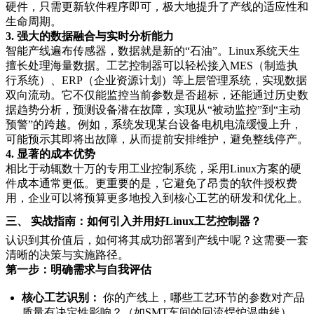
硬件，只需更新软件程序即可，极大地提升了产线的适应性和
生命周期。
3. 强大的数据融合与实时分析能力
智能产线遍布传感器，数据就是新的“石油”。Linux系统天生
擅长处理海量数据。工艺控制器可以轻松接入MES（制造执
行系统）、ERP（企业资源计划）等上层管理系统，实现数据
双向流动。它不仅能监控当前参数是否超标，还能通过历史数
据趋势分析，预测设备潜在故障，实现从“被动监控”到“主动
预警”的跨越。例如，系统发现某台设备电机电流缓慢上升，
可能预示其即将出故障，从而提前安排维护，避免整线停产。
4. 显著的成本优势
相比于动辄数十万的专用工业控制系统，采用Linux方案的硬
件成本通常更低。更重要的是，它避免了昂贵的软件授权费
用，企业可以将预算更多地投入到核心工艺的研发和优化上。
三、 实战指南：如何引入并用好Linux工艺控制器？
认识到其价值后，如何将其成功部署到产线中呢？这需要一套
清晰的决策与实施路径。
第一步：明确需求与自我评估
核心工艺识别：
你的产线上，哪些工艺环节的参数对产品
质量有决定性影响？（如SMT车间的回流焊炉温曲线）