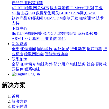
产品使用教程视频
4G RTU物联网关S475
以太网远程IO MxxxT系列
工业
4G路由器R40
数据采集网关BL102
LoRa网关S281
钡铼产品介绍视频
OEM/ODM定制开发
钡铼课堂
技术
支持
下载中心
IIoT工业物联网关
4G/5G无线数据采集
远程IO模块
ARM工业计算机
工业通信
其他
新闻资讯
全部
钡铼新闻
国内参展
国外参展
行业动态
物联百科
行
业标准
物联网协会
智能制造协会
联系钡铼
全部
钡铼简介
钡铼海外
部分用户
钡铼法务
社会招聘
校
园招聘
联系钡铼
English
解决方案
首页
解决方案
楼宇暖通