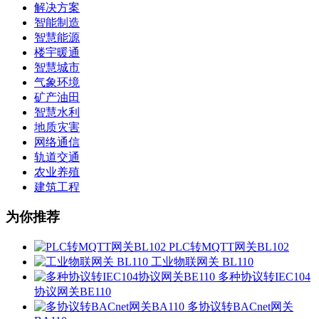
解决方案
智能制造
智慧能源
楼宇暖通
智慧城市
气象环境
矿产油田
智慧水利
地质灾害
网络通信
轨道交通
农业养殖
建筑工程
为你推荐
PLC转MQTT网关BL102
工业物联网关 BL110
多种协议转IEC104
协议网关BE110
多协议转BACnet网关