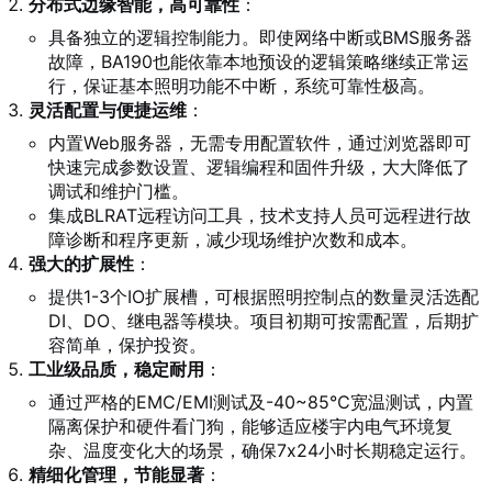
分布式边缘智能，高可靠性
：
具备独立的逻辑控制能力。即使网络中断或BMS服务器
故障，BA190也能依靠本地预设的逻辑策略继续正常运
行，保证基本照明功能不中断，系统可靠性极高。
灵活配置与便捷运维
：
内置Web服务器，无需专用配置软件，通过浏览器即可
快速完成参数设置、逻辑编程和固件升级，大大降低了
调试和维护门槛。
集成BLRAT远程访问工具，技术支持人员可远程进行故
障诊断和程序更新，减少现场维护次数和成本。
强大的扩展性
：
提供1-3个IO扩展槽，可根据照明控制点的数量灵活选配
DI、DO、继电器等模块。项目初期可按需配置，后期扩
容简单，保护投资。
工业级品质，稳定耐用
：
通过严格的EMC/EMI测试及-40~85℃宽温测试，内置
隔离保护和硬件看门狗，能够适应楼宇内电气环境复
杂、温度变化大的场景，确保7x24小时长期稳定运行。
精细化管理，节能显著
：