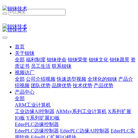
首页
关于钡铼
全部
福利制度
钡铼使命
钡铼荣誉
钡铼文化
钡铼愿景
资
质证书
员工生活
联系钡铼
视频访厂
全部
公司介绍视频
快速选型视频
全球化的钡铼
产品介
绍视频
团队优势
品牌优势
技术优势
产品优势
产品中心
全部
ARM工业计算机
工业边缘AI控制器
ARMxy系列工业计算机
X系列扩展
IO板
Y系列扩展IO板
EdgePLC边缘控制器
EdgePLC边缘控制器
EdgePLC边缘AI控制器
EdgePLC实
用软件
EdgePLC扩展I/O模块