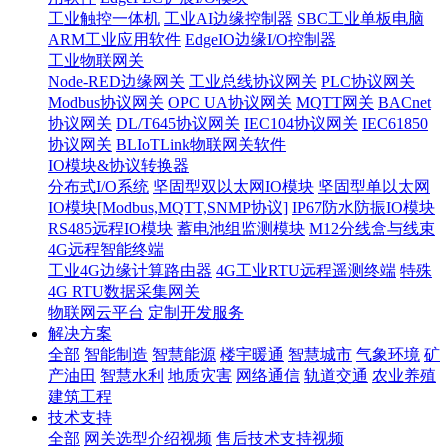
工业触控一体机
工业AI边缘控制器
SBC工业单板电脑
ARM工业应用软件
EdgeIO边缘I/O控制器
工业物联网关
Node-RED边缘网关
工业总线协议网关
PLC协议网关
Modbus协议网关
OPC UA协议网关
MQTT网关
BACnet
协议网关
DL/T645协议网关
IEC104协议网关
IEC61850
协议网关
BLIoTLink物联网关软件
IO模块&协议转换器
分布式I/O系统
坚固型双以太网IO模块
坚固型单以太网
IO模块[Modbus,MQTT,SNMP协议]
IP67防水防振IO模块
RS485远程IO模块
蓄电池组监测模块
M12分线盒与线束
4G远程智能终端
工业4G边缘计算路由器
4G工业RTU远程遥测终端
特殊
4G RTU数据采集网关
物联网云平台
定制开发服务
解决方案
全部
智能制造
智慧能源
楼宇暖通
智慧城市
气象环境
矿
产油田
智慧水利
地质灾害
网络通信
轨道交通
农业养殖
建筑工程
技术支持
全部
网关选型介绍视频
售后技术支持视频