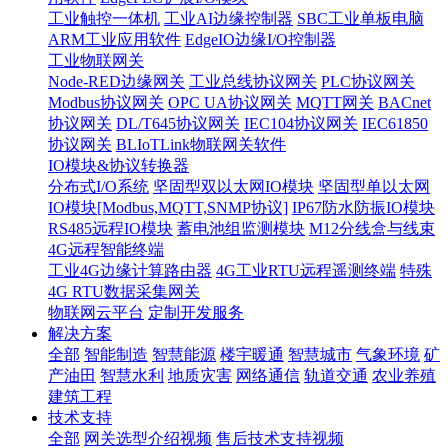
工业触控一体机
工业AI边缘控制器
SBC工业单板电脑
ARM工业应用软件
EdgeIO边缘I/O控制器
工业物联网关
Node-RED边缘网关
工业总线协议网关
PLC协议网关
Modbus协议网关
OPC UA协议网关
MQTT网关
BACnet
协议网关
DL/T645协议网关
IEC104协议网关
IEC61850
协议网关
BLIoTLink物联网关软件
IO模块&协议转换器
分布式I/O系统
坚固型双以太网IO模块
坚固型单以太网
IO模块[Modbus,MQTT,SNMP协议]
IP67防水防振IO模块
RS485远程IO模块
蓄电池组监测模块
M12分线盒与线束
4G远程智能终端
工业4G边缘计算路由器
4G工业RTU远程遥测终端
特殊
4G RTU数据采集网关
物联网云平台
定制开发服务
解决方案
全部
智能制造
智慧能源
楼宇暖通
智慧城市
气象环境
矿
产油田
智慧水利
地质灾害
网络通信
轨道交通
农业养殖
建筑工程
技术支持
全部
网关选型介绍视频
售后技术支持视频