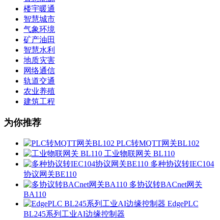
楼宇暖通
智慧城市
气象环境
矿产油田
智慧水利
地质灾害
网络通信
轨道交通
农业养殖
建筑工程
为你推荐
PLC转MQTT网关BL102
工业物联网关 BL110
多种协议转IEC104
协议网关BE110
多协议转BACnet网关
BA110
EdgePLC
BL245系列工业AI边缘控制器