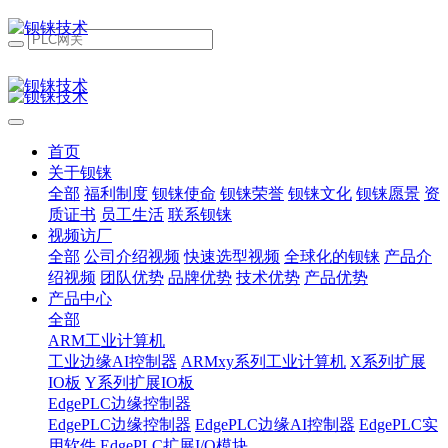
首页
关于钡铼
全部
福利制度
钡铼使命
钡铼荣誉
钡铼文化
钡铼愿景
资
质证书
员工生活
联系钡铼
视频访厂
全部
公司介绍视频
快速选型视频
全球化的钡铼
产品介
绍视频
团队优势
品牌优势
技术优势
产品优势
产品中心
全部
ARM工业计算机
工业边缘AI控制器
ARMxy系列工业计算机
X系列扩展
IO板
Y系列扩展IO板
EdgePLC边缘控制器
EdgePLC边缘控制器
EdgePLC边缘AI控制器
EdgePLC实
用软件
EdgePLC扩展I/O模块