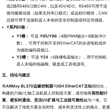
或2路RS485/2路CAN，以及4DI/4DO。RS485可用于连
接伺服驱动器（如果支持串口模式）或远程IO模块，CAN
总线可用于连接机器人本体的安全控制器或特定传感器。
Y系列IO板：
Y1槽：
可选
Y95/Y96
（4路PWM输出+4路脉冲计
数），可用于控制不支持EtherCAT的步进电机或作
为辅助编码器接口。
Y2槽：
可选
Y24
（4路继电器输出），用于控制机
器人末端的电磁阀、吸盘或工具电源等。
五、结论与建议
将
ARMxy BL370边缘控制器
与
IGH EtherCAT主站
相结合，
构建的六轴/七轴工业机器人控制器方案，成功地将
高性能计
算、硬实时通信、灵活I/O扩展与工业级可靠性
融为一体。它
不仅解决了传统方案在实时性、成本和灵活性上的痛点，更通