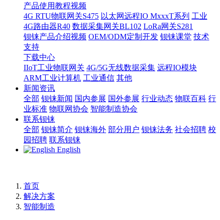
产品使用教程视频
4G RTU物联网关S475
以太网远程IO MxxxT系列
工业
4G路由器R40
数据采集网关BL102
LoRa网关S281
钡铼产品介绍视频
OEM/ODM定制开发
钡铼课堂
技术
支持
下载中心
IIoT工业物联网关
4G/5G无线数据采集
远程IO模块
ARM工业计算机
工业通信
其他
新闻资讯
全部
钡铼新闻
国内参展
国外参展
行业动态
物联百科
行
业标准
物联网协会
智能制造协会
联系钡铼
全部
钡铼简介
钡铼海外
部分用户
钡铼法务
社会招聘
校
园招聘
联系钡铼
English
首页
解决方案
智能制造