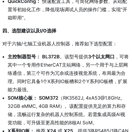
QuickConfig：
快速配置工具，可简化网络参数、从站配
置等初始化工作，降低现场调试人员的操作门槛，实现“开
箱即用”。
四、选型建议以及I/O选择
对于六轴/七轴工业机器人控制器，推荐如下选型配置：
主控制器型号：
BL372B
。该型号提供
3个以太网口
，可将
其中一个专用作EtherCAT主站网络，另一个用于与上层网
络通信，第三个可作为冗余或连接视觉系统，布局最为合
理。同时它具备1个X系列IO板槽和2个Y系列IO板槽，扩展
能力最强。
SOM核心板：
SOM372
（RK3562J, 4xA53@1.8GHz,
32GB eMMC, 4GB RAM）。该配置提供充足的算力和存
储，流畅运行复杂的机器人控制系统。若需集成高级AI视
觉功能，可升级至更高性能的8核AI SoM。
X系列IO板：
推荐
X24
或
X25
。提供3路RS485/1路CAN