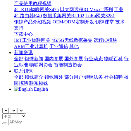
产品使用教程视频
4G RTU物联网关S475
以太网远程IO MxxxT系列
工业
4G路由器R40
数据采集网关BL102
LoRa网关S281
钡铼产品介绍视频
OEM/ODM定制开发
钡铼课堂
技术
支持
下载中心
IIoT工业物联网关
4G/5G无线数据采集
远程IO模块
ARM工业计算机
工业通信
其他
新闻资讯
全部
钡铼新闻
国内参展
国外参展
行业动态
物联百科
行
业标准
物联网协会
智能制造协会
联系钡铼
全部
钡铼简介
钡铼海外
部分用户
钡铼法务
社会招聘
校
园招聘
联系钡铼
English