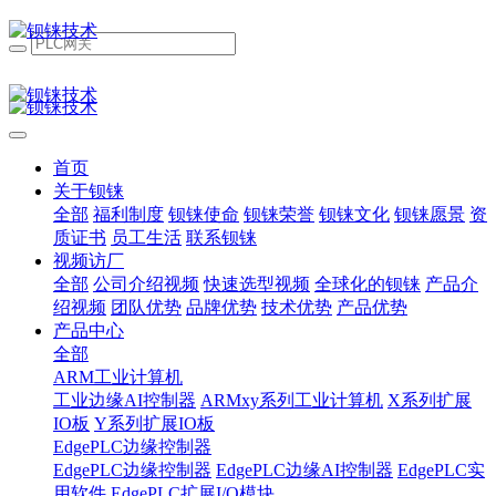
首页
关于钡铼
全部
福利制度
钡铼使命
钡铼荣誉
钡铼文化
钡铼愿景
资
质证书
员工生活
联系钡铼
视频访厂
全部
公司介绍视频
快速选型视频
全球化的钡铼
产品介
绍视频
团队优势
品牌优势
技术优势
产品优势
产品中心
全部
ARM工业计算机
工业边缘AI控制器
ARMxy系列工业计算机
X系列扩展
IO板
Y系列扩展IO板
EdgePLC边缘控制器
EdgePLC边缘控制器
EdgePLC边缘AI控制器
EdgePLC实
用软件
EdgePLC扩展I/O模块