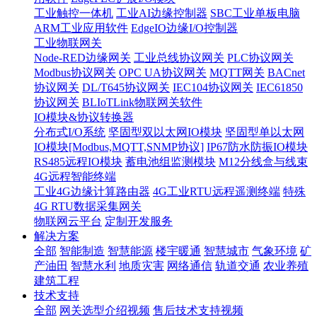
工业触控一体机
工业AI边缘控制器
SBC工业单板电脑
ARM工业应用软件
EdgeIO边缘I/O控制器
工业物联网关
Node-RED边缘网关
工业总线协议网关
PLC协议网关
Modbus协议网关
OPC UA协议网关
MQTT网关
BACnet
协议网关
DL/T645协议网关
IEC104协议网关
IEC61850
协议网关
BLIoTLink物联网关软件
IO模块&协议转换器
分布式I/O系统
坚固型双以太网IO模块
坚固型单以太网
IO模块[Modbus,MQTT,SNMP协议]
IP67防水防振IO模块
RS485远程IO模块
蓄电池组监测模块
M12分线盒与线束
4G远程智能终端
工业4G边缘计算路由器
4G工业RTU远程遥测终端
特殊
4G RTU数据采集网关
物联网云平台
定制开发服务
解决方案
全部
智能制造
智慧能源
楼宇暖通
智慧城市
气象环境
矿
产油田
智慧水利
地质灾害
网络通信
轨道交通
农业养殖
建筑工程
技术支持
全部
网关选型介绍视频
售后技术支持视频