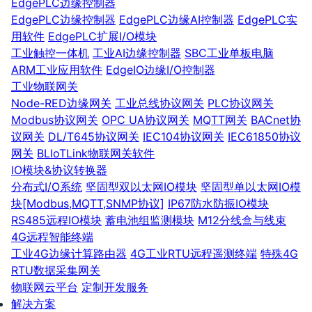
EdgePLC边缘控制器
EdgePLC边缘控制器
EdgePLC边缘AI控制器
EdgePLC实
用软件
EdgePLC扩展I/O模块
工业触控一体机
工业AI边缘控制器
SBC工业单板电脑
ARM工业应用软件
EdgeIO边缘I/O控制器
工业物联网关
Node-RED边缘网关
工业总线协议网关
PLC协议网关
Modbus协议网关
OPC UA协议网关
MQTT网关
BACnet协
议网关
DL/T645协议网关
IEC104协议网关
IEC61850协议
网关
BLIoTLink物联网关软件
IO模块&协议转换器
分布式I/O系统
坚固型双以太网IO模块
坚固型单以太网IO模
块[Modbus,MQTT,SNMP协议]
IP67防水防振IO模块
RS485远程IO模块
蓄电池组监测模块
M12分线盒与线束
4G远程智能终端
工业4G边缘计算路由器
4G工业RTU远程遥测终端
特殊4G
RTU数据采集网关
物联网云平台
定制开发服务
解决方案