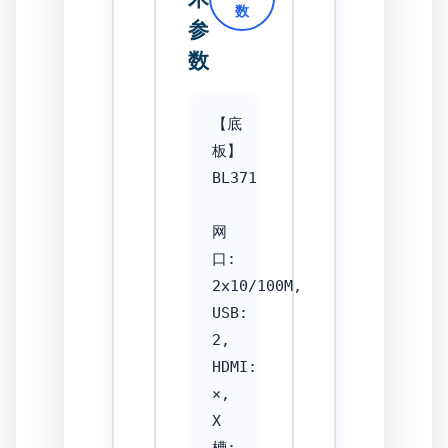
数
参
数
【底
板】
BL371

网
口: 
2x10/100M, 
USB: 
2, 
HDMI: 
×, 
X