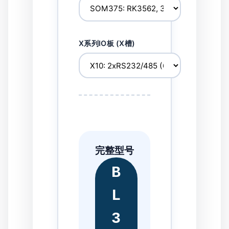
X系列IO板 (X槽)
完整型号
B
L
3