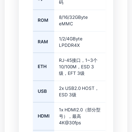
码
8/16/32GByte
ROM
eMMC
1/2/4GByte
RAM
LPDDR4X
RJ-45接口，1~3个
ETH
10/100M，ESD 3
级，EFT 3级
2x USB2.0 HOST，
USB
ESD 3级
1x HDMI2.0（部分型
HDMI
号），最高
4K@30fps