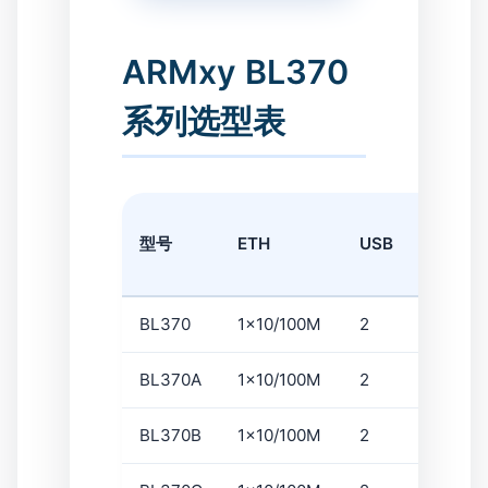
ARMxy BL370
系列选型表
型号
ETH
USB
HDMI
BL370
1x10/100M
2
×
BL370A
1x10/100M
2
×
BL370B
1x10/100M
2
×