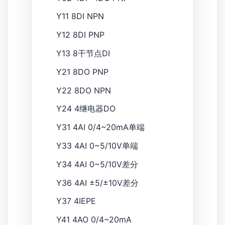
Y11
8DI NPN
Y12
8DI PNP
Y13
8干节点DI
Y21
8DO PNP
Y22
8DO NPN
Y24
4继电器DO
Y31
4AI 0/4~20mA单端
Y33
4AI 0~5/10V单端
Y34
4AI 0~5/10V差分
Y36
4AI ±5/±10V差分
Y37
4IEPE
Y41
4AO 0/4~20mA