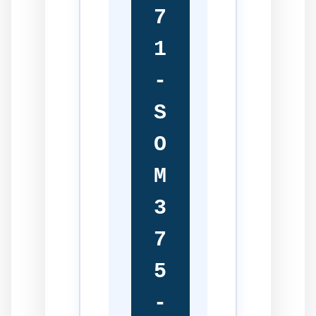
7
1
-
S
O
M
3
7
5
-