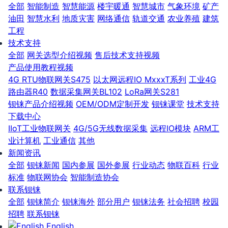
全部
智能制造
智慧能源
楼宇暖通
智慧城市
气象环境
矿产
油田
智慧水利
地质灾害
网络通信
轨道交通
农业养殖
建筑
工程
技术支持
全部
网关选型介绍视频
售后技术支持视频
产品使用教程视频
4G RTU物联网关S475
以太网远程IO MxxxT系列
工业4G
路由器R40
数据采集网关BL102
LoRa网关S281
钡铼产品介绍视频
OEM/ODM定制开发
钡铼课堂
技术支持
下载中心
IIoT工业物联网关
4G/5G无线数据采集
远程IO模块
ARM工
业计算机
工业通信
其他
新闻资讯
全部
钡铼新闻
国内参展
国外参展
行业动态
物联百科
行业
标准
物联网协会
智能制造协会
联系钡铼
全部
钡铼简介
钡铼海外
部分用户
钡铼法务
社会招聘
校园
招聘
联系钡铼
English