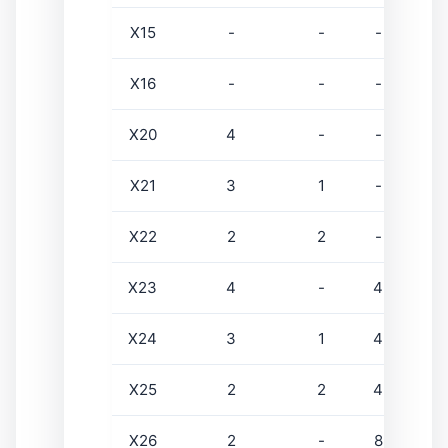
X15
-
-
-
4
X16
-
-
-
-
X20
4
-
-
-
X21
3
1
-
-
X22
2
2
-
-
X23
4
-
4
4
X24
3
1
4
4
X25
2
2
4
4
X26
2
-
8
4