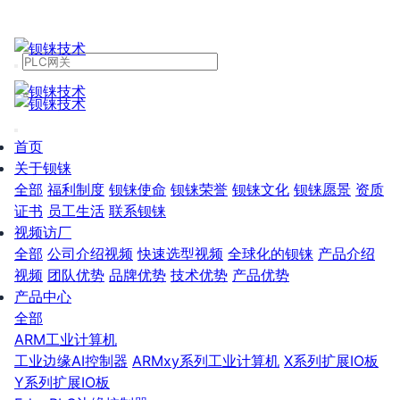
首页
关于钡铼
全部
福利制度
钡铼使命
钡铼荣誉
钡铼文化
钡铼愿景
资质
证书
员工生活
联系钡铼
视频访厂
全部
公司介绍视频
快速选型视频
全球化的钡铼
产品介绍
视频
团队优势
品牌优势
技术优势
产品优势
产品中心
全部
ARM工业计算机
工业边缘AI控制器
ARMxy系列工业计算机
X系列扩展IO板
Y系列扩展IO板