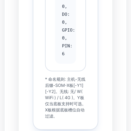
0, 
DO: 
0, 
GPIO: 
0, 
PIN: 
* 命名规则: 主机-无线
后缀-SOM-X板[-Y1]
[-Y2]。无线: 无/ W(
WiFi ) / L( 4G )。Y板
仅当底板支持时可选。
X板根据底板槽位自动
过滤。