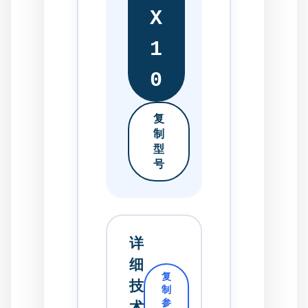
X
1
0
复
制
型
号
详
细
复
技
制
参
术