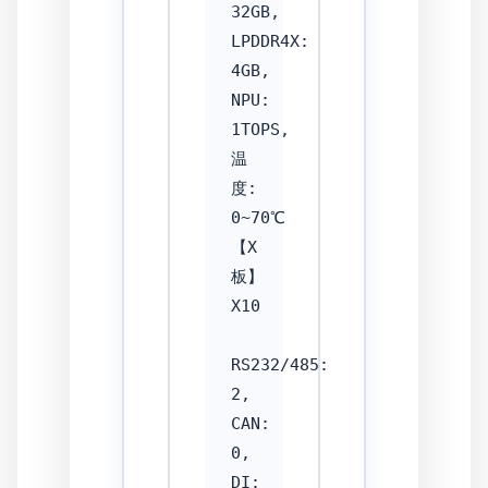
32GB, 
LPDDR4X: 
4GB, 
NPU: 
1TOPS, 
温
度: 
0~70℃

【X
板】
X10

RS232/485: 
2, 
CAN: 
0, 
DI: 